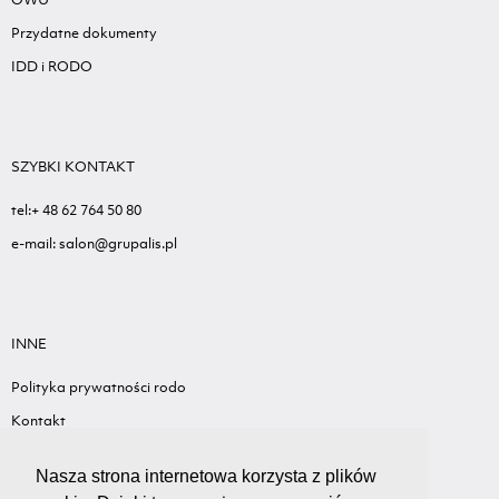
Przydatne dokumenty
IDD i RODO
SZYBKI KONTAKT
tel:+ 48 62 764 50 80
e-mail: salon@grupalis.pl
INNE
Polityka prywatności rodo
Kontakt
Sygnalista - Informacje ogólne
Nasza strona internetowa korzysta z plików
Standardy ochrony małoletnich