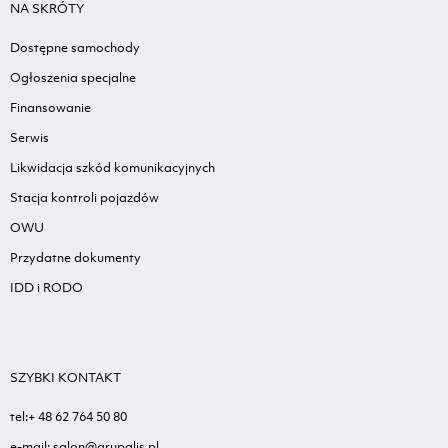
NA SKRÓTY
Dostępne samochody
Ogłoszenia specjalne
Finansowanie
Serwis
Likwidacja szkód komunikacyjnych
Stacja kontroli pojazdów
OWU
Przydatne dokumenty
IDD i RODO
SZYBKI KONTAKT
tel:+ 48 62 764 50 80
e-mail: salon@grupalis.pl