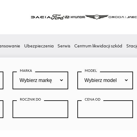
ansowanie
Ubezpieczenia
Serwis
Centrum likwidacji szkód
Stacj
MARKA
MODEL
ROCZNIK DO
CENA OD