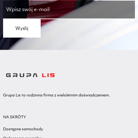
Wyślij
Nasza strona internetowa korzysta z plików
cookie. Dzięki temu możemy zapewnić
naszym użytkownikom satysfakcjonujące
wrażenia z przeglądania naszej witryny i jej
Grupa Lis to rodzinna firma z wieloletnim doświadczeniem.
prawidłowe funkcjonowanie.
Czytaj więcej...
NA SKRÓTY
Akceptuję
Dostępne samochody