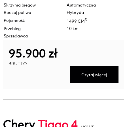
Skrzynia biegów
Automatyczna
Rodzaj paliwa
Hybryda
Pojemność
3
1499 CM
Przebieg
10 km
Sprzedawca
95.900 zł
BRUTTO
Czytaj więcej
Chery
Tiggo 4