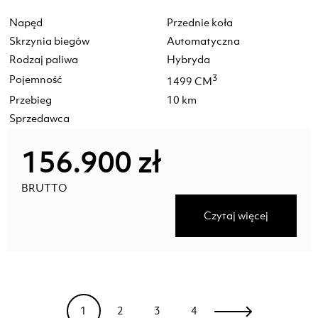
Napęd
Przednie koła
Skrzynia biegów
Automatyczna
Rodzaj paliwa
Hybryda
Pojemność
3
1499 CM
Przebieg
10 km
Sprzedawca
156.900 zł
BRUTTO
Czytaj więcej
1
2
3
4