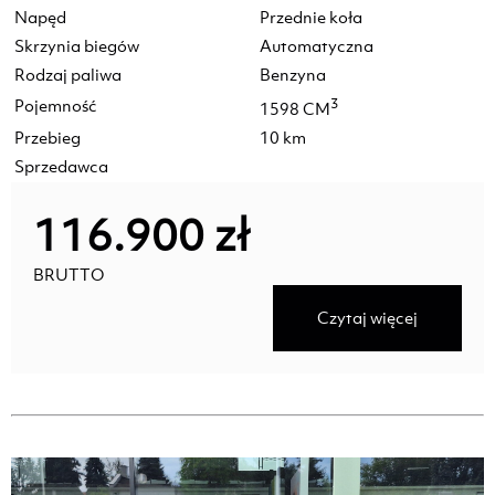
Napęd
Przednie koła
Skrzynia biegów
Automatyczna
Rodzaj paliwa
Benzyna
Pojemność
3
1598 CM
Przebieg
10 km
Sprzedawca
116.900 zł
BRUTTO
Czytaj więcej