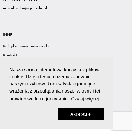
e-mail: salon@grupalis.pl
INNE
Polityka prywatności rodo
Kontakt
Sygnalista - Informacje ogólne
Nasza strona internetowa korzysta z plików
Standardy ochrony małoletnich
cookie. Dzięki temu możemy zapewnić
Wyceń swój samochód
naszym użytkownikom satysfakcjonujące
wrażenia z przeglądania naszej witryny i jej
prawidłowe funkcjonowanie.
Czytaj więcej...
Akceptuję
Copyright Ⓒ GRUPA LIS
Created with love by
Ad Awards