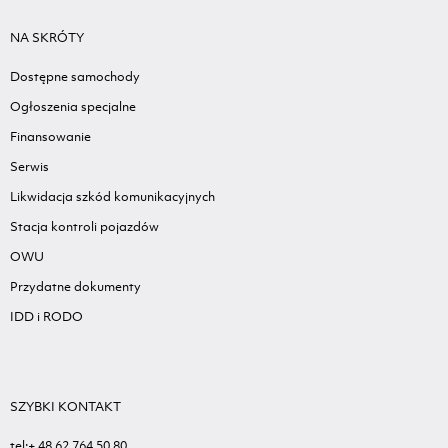
NA SKRÓTY
Dostępne samochody
Ogłoszenia specjalne
Finansowanie
Serwis
Likwidacja szkód komunikacyjnych
Stacja kontroli pojazdów
OWU
Przydatne dokumenty
IDD i RODO
SZYBKI KONTAKT
tel:+ 48 62 764 50 80