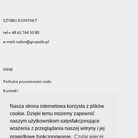
SZYBKI KONTAKT
tel:+ 48 62 764 50 80
e-mail: salon@grupalis.pl
INNE
Polityka prywatności rodo
Kontakt
Sygnalista - Informacje ogólne
Nasza strona internetowa korzysta z plików
Standardy ochrony małoletnich
cookie. Dzięki temu możemy zapewnić
Wyceń swój samochód
naszym użytkownikom satysfakcjonujące
wrażenia z przeglądania naszej witryny i jej
prawidłowe funkcjonowanie.
Czytaj więcej...