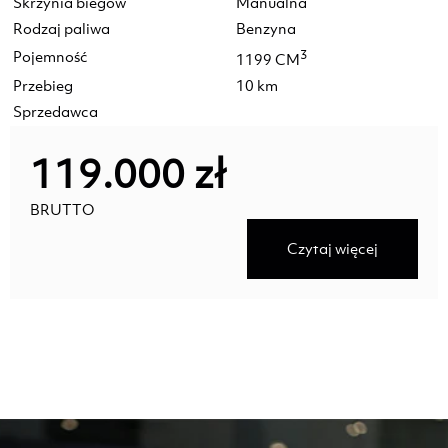
Skrzynia biegów
Manualna
Rodzaj paliwa
Benzyna
Pojemność
3
1199 CM
Przebieg
10 km
Sprzedawca
119.000 zł
BRUTTO
Czytaj więcej