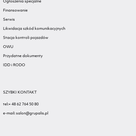
Ogłoszenia specjalne
Finansowanie
Serwis
Likwidacja szkód komunikacyjnych
Stacja kontroli pojazdów
OWU
Przydatne dokumenty
IDD i RODO
SZYBKI KONTAKT
tel:+ 48 62 764 50 80
e-mail: salon@grupalis.pl