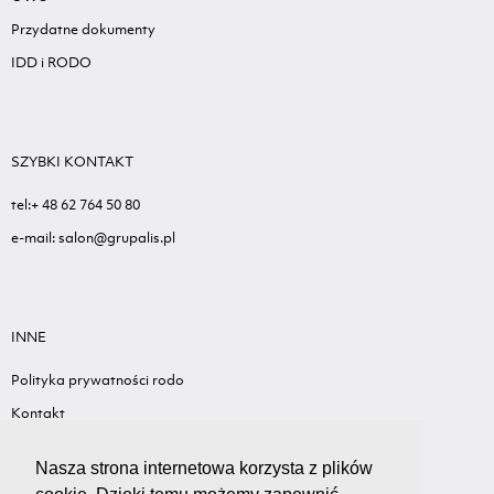
Przydatne dokumenty
IDD i RODO
SZYBKI KONTAKT
tel:+ 48 62 764 50 80
e-mail: salon@grupalis.pl
INNE
Polityka prywatności rodo
Kontakt
Sygnalista - Informacje ogólne
Nasza strona internetowa korzysta z plików
Standardy ochrony małoletnich