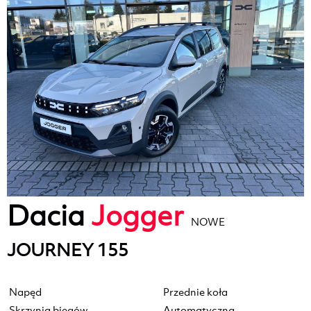
Dacia
Jogger
NOWE
JOURNEY 155
Napęd
Przednie koła
Skrzynia biegów
Automatyczna