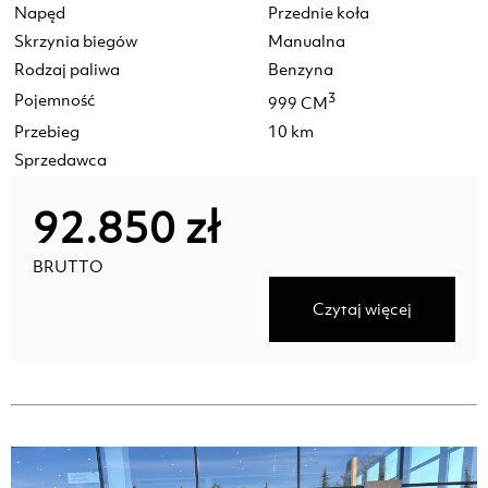
Napęd
Przednie koła
Skrzynia biegów
Manualna
Rodzaj paliwa
Benzyna
Pojemność
3
999 CM
Przebieg
10 km
Sprzedawca
92.850 zł
BRUTTO
Czytaj więcej