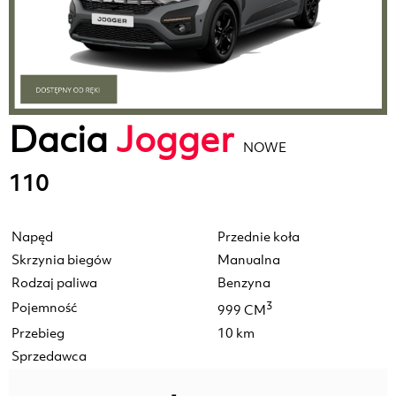
Dacia
Jogger
NOWE
110
Napęd
Przednie koła
Skrzynia biegów
Manualna
Rodzaj paliwa
Benzyna
Pojemność
3
999 CM
Przebieg
10 km
Sprzedawca