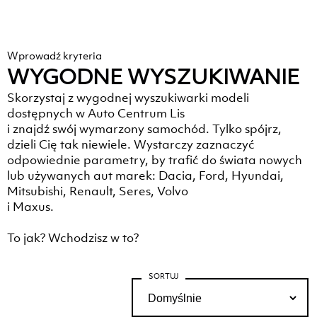
Panu/Pani prawo dostępu do treści swoich danych
oraz ich poprawiania.”
*
Wyślij
Wprowadź kryteria
WYGODNE WYSZUKIWANIE
Skorzystaj z wygodnej wyszukiwarki modeli
dostępnych w Auto Centrum Lis
i znajdź swój wymarzony samochód. Tylko spójrz,
dzieli Cię tak niewiele. Wystarczy zaznaczyć
odpowiednie parametry, by trafić do świata nowych
lub używanych aut marek: Dacia, Ford, Hyundai,
Mitsubishi, Renault, Seres, Volvo
i Maxus.
To jak? Wchodzisz w to?
SORTUJ