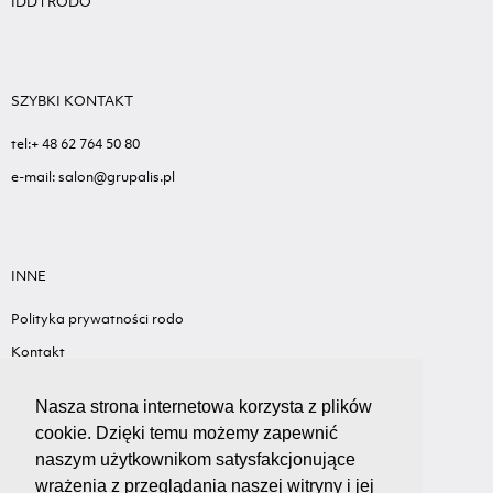
IDD i RODO
SZYBKI KONTAKT
tel:+ 48 62 764 50 80
e-mail: salon@grupalis.pl
INNE
Polityka prywatności rodo
Kontakt
Sygnalista - Informacje ogólne
Nasza strona internetowa korzysta z plików
Standardy ochrony małoletnich
cookie. Dzięki temu możemy zapewnić
Wyceń swój samochód
naszym użytkownikom satysfakcjonujące
wrażenia z przeglądania naszej witryny i jej