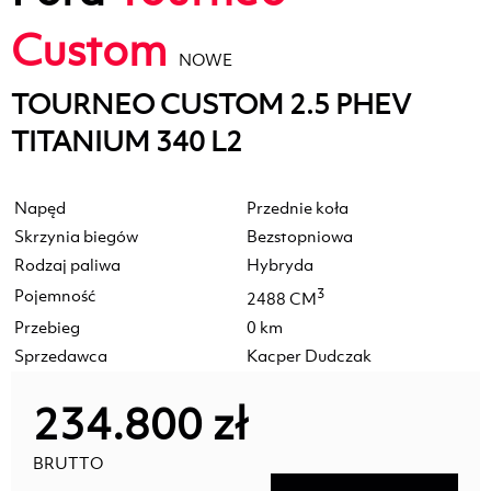
Custom
NOWE
TOURNEO CUSTOM 2.5 PHEV
TITANIUM 340 L2
Napęd
Przednie koła
Skrzynia biegów
Bezstopniowa
Rodzaj paliwa
Hybryda
Pojemność
3
2488 CM
Przebieg
0 km
Sprzedawca
Kacper Dudczak
234.800 zł
BRUTTO