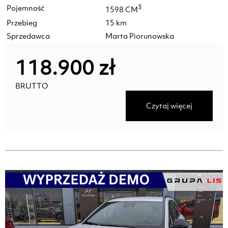
Pojemność
3
1598 CM
Przebieg
15 km
Sprzedawca
Marta Piorunowska
118.900 zł
BRUTTO
Czytaj więcej