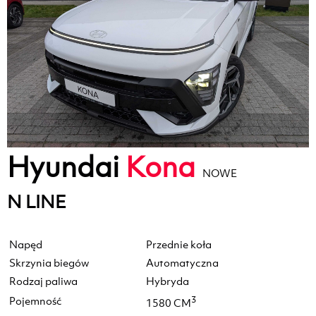
Hyundai
Kona
NOWE
N LINE
Napęd
Przednie koła
Skrzynia biegów
Automatyczna
Rodzaj paliwa
Hybryda
Pojemność
3
1580 CM