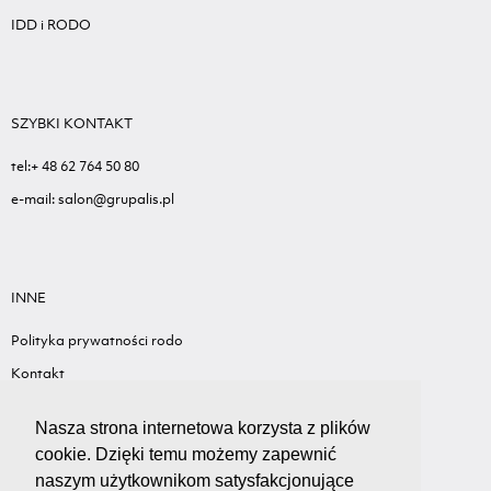
IDD i RODO
SZYBKI KONTAKT
tel:+ 48 62 764 50 80
e-mail: salon@grupalis.pl
INNE
Polityka prywatności rodo
Kontakt
Sygnalista - Informacje ogólne
Nasza strona internetowa korzysta z plików
Standardy ochrony małoletnich
cookie. Dzięki temu możemy zapewnić
Wyceń swój samochód
naszym użytkownikom satysfakcjonujące