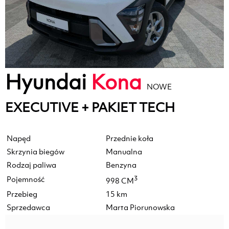
Hyundai
Kona
NOWE
EXECUTIVE + PAKIET TECH
Napęd
Przednie koła
Skrzynia biegów
Manualna
Rodzaj paliwa
Benzyna
Pojemność
3
998 CM
Przebieg
15 km
Sprzedawca
Marta Piorunowska