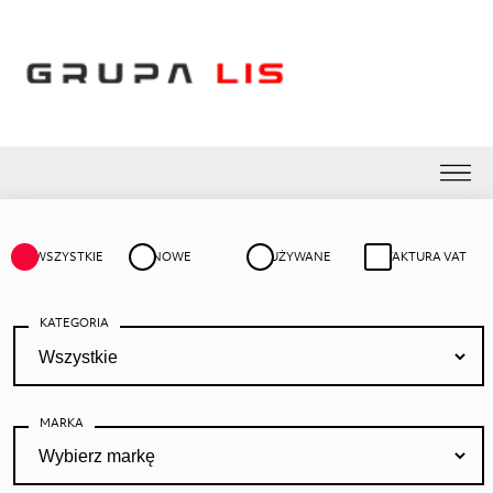
WSZYSTKIE
NOWE
UŻYWANE
FAKTURA VAT
X
KATEGORIA
Nie znalazłeś
samochodu
MARKA
odpowiedniego dla
siebie?