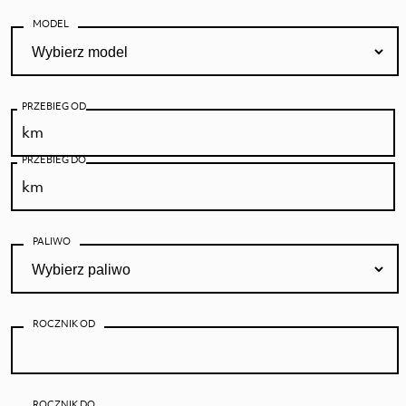
MODEL
Zostaw swoje dane kontaktowe, a
dopasujemy samochód, który spełni Twoje
oczekiwania.
PRZEBIEG OD
PRZEBIEG DO
PALIWO
IMIĘ I NAZWISKO
NR TELEFONU
ROCZNIK OD
E-MAIL
ROCZNIK DO