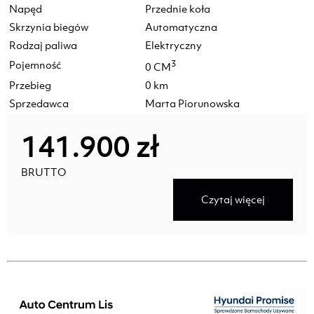
Napęd
Przednie koła
Skrzynia biegów
Automatyczna
Rodzaj paliwa
Elektryczny
Pojemność
3
0 CM
Przebieg
0 km
Sprzedawca
Marta Piorunowska
141.900 zł
BRUTTO
Czytaj więcej