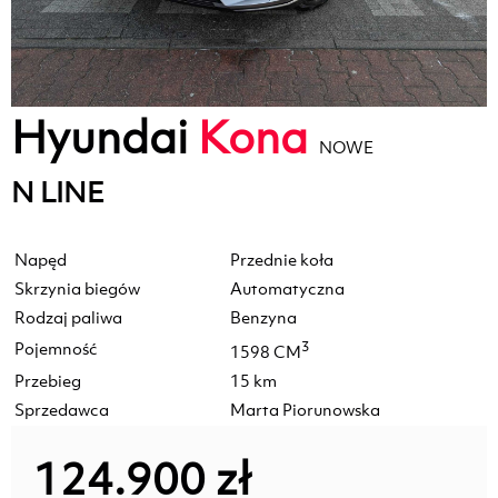
Hyundai
Kona
NOWE
N LINE
Napęd
Przednie koła
Skrzynia biegów
Automatyczna
Rodzaj paliwa
Benzyna
Pojemność
3
1598 CM
Przebieg
15 km
Sprzedawca
Marta Piorunowska
124.900 zł