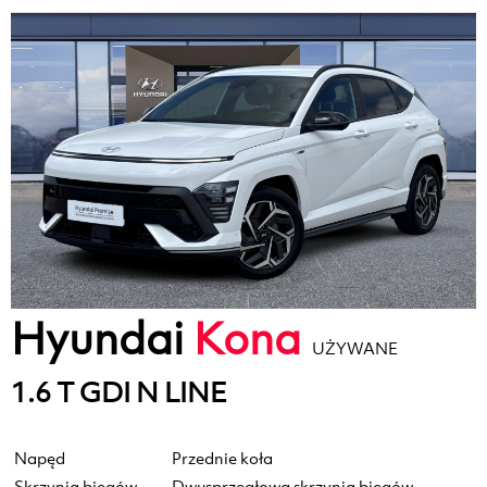
Hyundai
Kona
UŻYWANE
1.6 T GDI N LINE
Napęd
Przednie koła
Skrzynia biegów
Dwusprzęgłowa skrzynia biegów