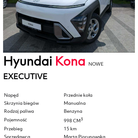
Hyundai
Kona
NOWE
EXECUTIVE
Napęd
Przednie koła
Skrzynia biegów
Manualna
Rodzaj paliwa
Benzyna
Pojemność
3
998 CM
Przebieg
15 km
Sprzedawca
Marta Piorunowska