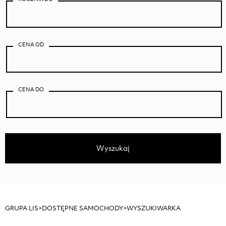
WIADOMOŚĆ
CENA OD
Akceptuje
Politykę Prywatności
*
CENA DO
„Wyrażam zgodę na przetwarzanie danych
osobowych podanych w formularzu przez Auto
Centrum LIS. Podanie danych jest dobrowolne.
Administratorem podanych przez Pana/ Panią
danych osobowych jest Auto Centrum LIS z
siedzibą w Częstochowska 211, 62-800 Kalisz,
Wyszukaj
Polska. Pana/Pani dane będą przetwarzane w
celach związanych z udzieleniem odpowiedzi,
przedstawieniem oferty usług oraz świadczeniem
usług przez administratora danych. Przysługuje
Panu/Pani prawo dostępu do treści swoich danych
GRUPA LIS
>
DOSTĘPNE SAMOCHODY
>
WYSZUKIWARKA
oraz ich poprawiania.”
*