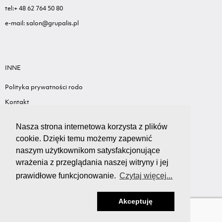
tel:+ 48 62 764 50 80
e-mail: salon@grupalis.pl
INNE
Polityka prywatności rodo
Kontakt
Sygnalista - Informacje ogólne
Nasza strona internetowa korzysta z plików
Standardy ochrony małoletnich
cookie. Dzięki temu możemy zapewnić
Wyceń swój samochód
naszym użytkownikom satysfakcjonujące
wrażenia z przeglądania naszej witryny i jej
prawidłowe funkcjonowanie.
Czytaj więcej...
Akceptuję
Copyright Ⓒ GRUPA LIS
Created with love by
Ad Awards