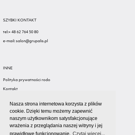
SZYBKI KONTAKT
tel:+ 48 62 764 50 80
e-mail: salon@grupalis.pl
INNE
Polityka prywatności rodo
Kontakt
Sygnalista - Informacje ogólne
Nasza strona internetowa korzysta z plików
Standardy ochrony małoletnich
cookie. Dzięki temu możemy zapewnić
Wyceń swój samochód
naszym użytkownikom satysfakcjonujące
wrażenia z przeglądania naszej witryny i jej
prawidłowe funkcjonowanie.
Czytaj więcej...