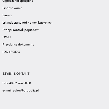
Ogłoszenia specjalne
Finansowanie
Serwis
Likwidacja szkód komunikacyjnych
Stacja kontroli pojazdów
OWU
Przydatne dokumenty
IDD i RODO
SZYBKI KONTAKT
tel:+ 48 62 764 50 80
e-mail: salon@grupalis.pl