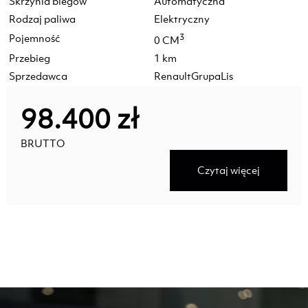
Skrzynia biegów
Automatyczna
Rodzaj paliwa
Elektryczny
Pojemność
3
0 CM
Przebieg
1 km
Sprzedawca
RenaultGrupaLis
98.400 zł
BRUTTO
Czytaj więcej