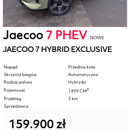
Jaecoo
7 PHEV
NOWE
JAECOO 7 HYBRID EXCLUSIVE
Napęd
Przednie koła
Skrzynia biegów
Automatyczna
Rodzaj paliwa
Hybryda
Pojemność
3
1499 CM
Przebieg
3 km
Sprzedawca
159.900 zł