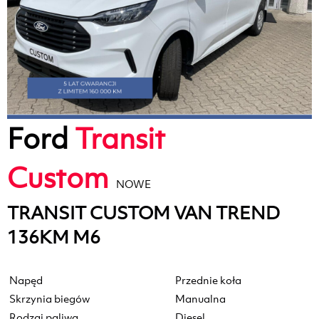
Ford
Transit
Custom
NOWE
TRANSIT CUSTOM VAN TREND
136KM M6
Napęd
Przednie koła
Skrzynia biegów
Manualna
Rodzaj paliwa
Diesel