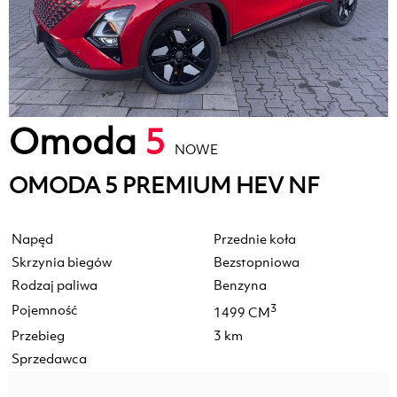
Omoda
5
NOWE
OMODA 5 PREMIUM HEV NF
Napęd
Przednie koła
Skrzynia biegów
Bezstopniowa
Rodzaj paliwa
Benzyna
Pojemność
3
1499 CM
Przebieg
3 km
Sprzedawca