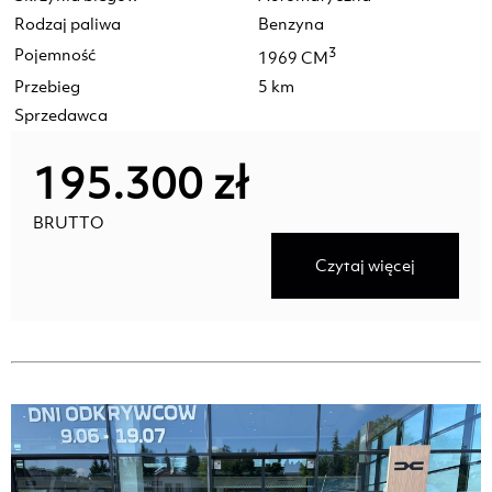
Rodzaj paliwa
Benzyna
Pojemność
3
1969 CM
Przebieg
5 km
Sprzedawca
195.300 zł
BRUTTO
Czytaj więcej