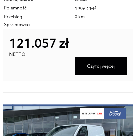
Pojemność
3
1996 CM
Przebieg
0 km
Sprzedawca
121.057 zł
NETTO
Czytaj więcej