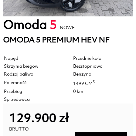
Omoda
5
NOWE
OMODA 5 PREMIUM HEV NF
Napęd
Przednie koła
Skrzynia biegów
Bezstopniowa
Rodzaj paliwa
Benzyna
Pojemność
3
1499 CM
Przebieg
0 km
Sprzedawca
129.900 zł
BRUTTO