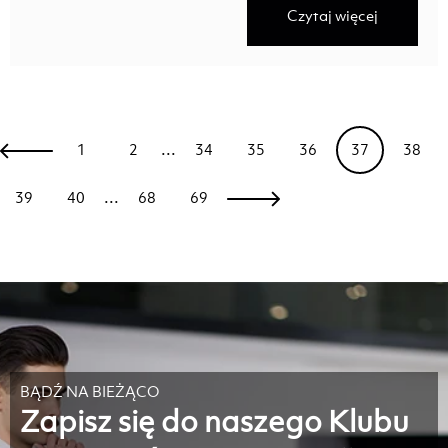
Czytaj więcej
...
1
2
34
35
36
37
38
...
39
40
68
69
BĄDŹ NA BIEŻĄCO
Zapisz się do naszego Klubu