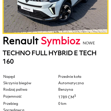
Renault
Symbioz
NOWE
TECHNO FULL HYBRID E TECH
160
Napęd
Przednie koła
Skrzynia biegów
Automatyczna
Rodzaj paliwa
Benzyna
Pojemność
3
1789 CM
Przebieg
0 km
Sprzedawca