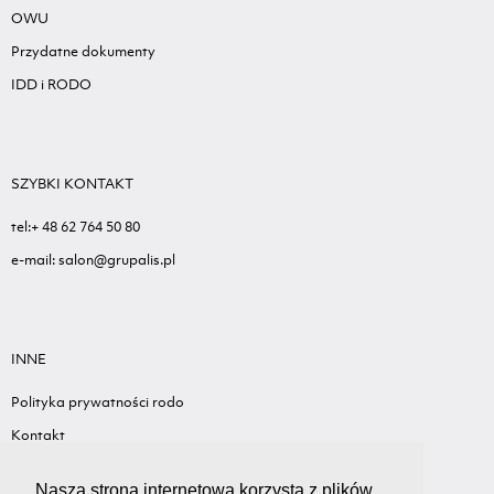
OWU
Przydatne dokumenty
IDD i RODO
SZYBKI KONTAKT
tel:+ 48 62 764 50 80
e-mail: salon@grupalis.pl
INNE
Polityka prywatności rodo
Kontakt
Sygnalista - Informacje ogólne
Nasza strona internetowa korzysta z plików