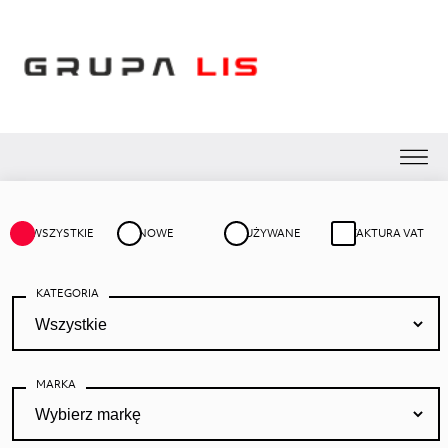
WSZYSTKIE
NOWE
UŻYWANE
FAKTURA VAT
KATEGORIA
X
Nie znalazłeś
MARKA
samochodu
odpowiedniego dla