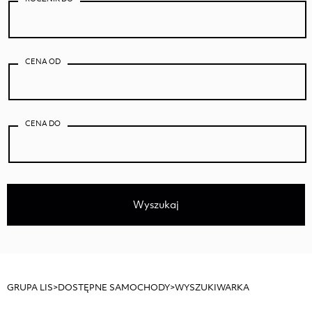
WIADOMOŚĆ
CENA OD
CENA DO
Akceptuje
Politykę Prywatności
*
„Wyrażam zgodę na przetwarzanie danych
osobowych podanych w formularzu przez Auto
Centrum LIS. Podanie danych jest dobrowolne.
Administratorem podanych przez Pana/ Panią
Wyszukaj
danych osobowych jest Auto Centrum LIS z
siedzibą w Częstochowska 211, 62-800 Kalisz,
Polska. Pana/Pani dane będą przetwarzane w
celach związanych z udzieleniem odpowiedzi,
przedstawieniem oferty usług oraz świadczeniem
GRUPA LIS
>
DOSTĘPNE SAMOCHODY
>
WYSZUKIWARKA
usług przez administratora danych. Przysługuje
Panu/Pani prawo dostępu do treści swoich danych