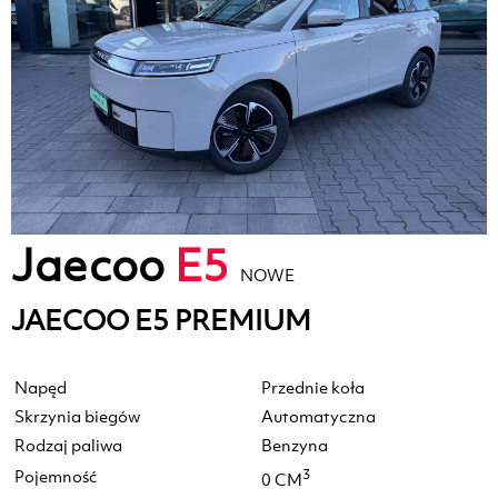
Jaecoo
E5
NOWE
JAECOO E5 PREMIUM
Napęd
Przednie koła
Skrzynia biegów
Automatyczna
Rodzaj paliwa
Benzyna
Pojemność
3
0 CM