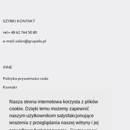
SZYBKI KONTAKT
tel:+ 48 62 764 50 80
e-mail: salon@grupalis.pl
INNE
Polityka prywatności rodo
Kontakt
Sygnalista - Informacje ogólne
Nasza strona internetowa korzysta z plików
Standardy ochrony małoletnich
cookie. Dzięki temu możemy zapewnić
Wyceń swój samochód
naszym użytkownikom satysfakcjonujące
wrażenia z przeglądania naszej witryny i jej