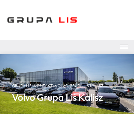
GRUPA LIS
>
KONTAKT
>
VOLVO GRUPA LIS KALISZ
Volvo Grupa Lis Kalisz