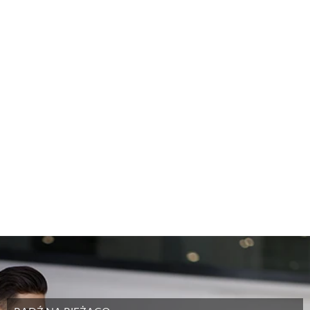
Doradca serwisowy
Specjalista ds. sprzedaży samochodów osobowych
tel. 726066600
tel.
726 066 600
email:
m.prus@volvocarkalisz.pl
email:
k.raczak@grupalis.dealervolvo.pl
Dział BDC
Specjalista ds. sprzedaży samochodów
tel.
782 00 2239
tel.
726 066 600
email:
k.sobala@grupalis.dealervolvo.pl
email:
j.augustyniak@
grupalis.dealervolvo.pl