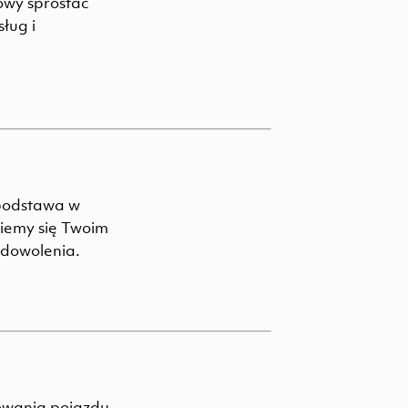
owy sprostać
ług i
 podstawa w
iemy się Twoim
zadowolenia.
kowania pojazdu