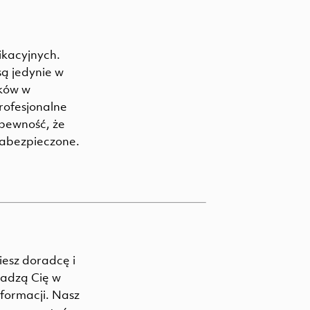
ikacyjnych.
są jedynie w
ków w
rofesjonalne
pewność, że
zabezpieczone.
esz doradcę i
wadzą Cię w
nformacji. Nasz