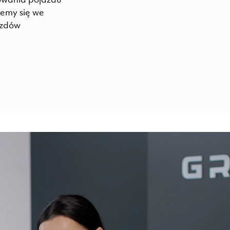
jemy się we
azdów