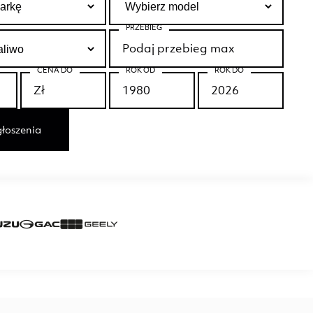
PRZEBIEG
CENA DO
ROK OD
ROK DO
łoszenia