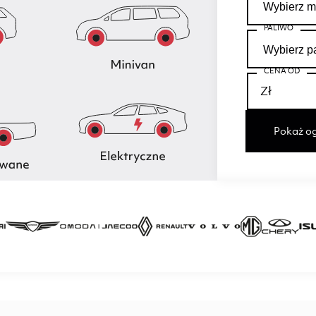
PALIWO
CENA OD
Pokaż og