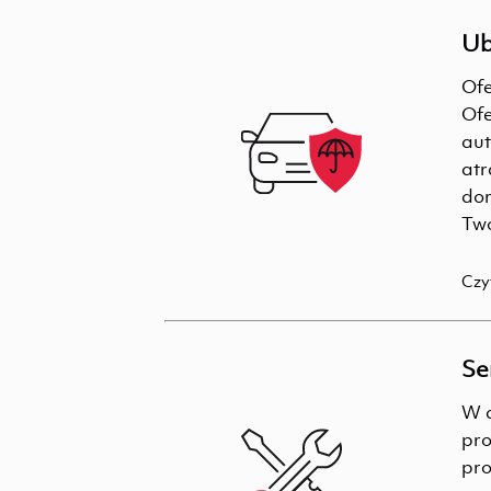
Ub
Ofe
Ofe
aut
atr
dor
Twó
Czy
Se
W a
pro
pro