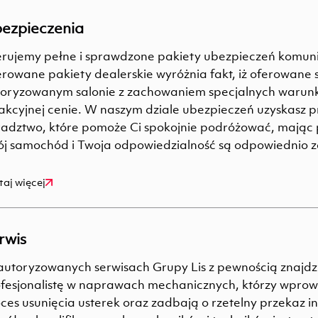
ezpieczenia
rujemy pełne i sprawdzone pakiety ubezpieczeń komun
rowane pakiety dealerskie wyróżnia fakt, iż oferowane 
oryzowanym salonie z zachowaniem specjalnych warun
akcyjnej cenie. W naszym dziale ubezpieczeń uzyskasz p
adztwo, które pomoże Ci spokojnie podróżować, mając 
j samochód i Twoja odpowiedzialność są odpowiednio 
taj więcej
rwis
utoryzowanych serwisach Grupy Lis z pewnością znajdzi
fesjonalistę w naprawach mechanicznych, którzy wpro
ces usunięcia usterek oraz zadbają o rzetelny przekaz i