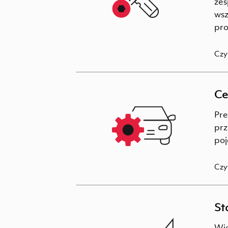
zes
wsz
pro
Czy
Ce
Pre
prz
poj
Czy
St
Wie