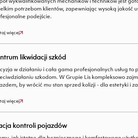
pół wykwalifikowanych mechaników i techników jest got
elkim potrzebom klientów, zapewniając wysoką jakość us
fesjonalne podejście.
taj więcej
ntrum likwidacji szkód
cyzja w działaniu i cała gama profesjonalnych usług to
eciwdziałaniu szkodom. W Grupie Lis kompleksowo zajm
azdem, by wrócić mu stan sprzed kolizji - dla estetyki i 
taj więcej
acja kontroli pojazdów
my, jak istotne dla bezpiecznego i komfortowego użyt