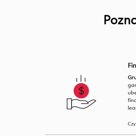
Pozna
Fi
Gru
gam
ube
fin
lea
Czy