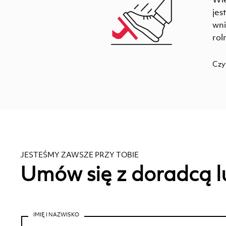
jes
wni
rol
Czy
JESTEŚMY ZAWSZE PRZY TOBIE
Umów się z doradcą l
IMIĘ I NAZWISKO