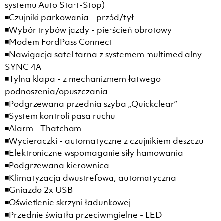
systemu Auto Start-Stop)
◾Czujniki parkowania - przód/tył
◾Wybór trybów jazdy - pierścień obrotowy
◾Modem FordPass Connect
◾Nawigacja satelitarna z systemem multimedialny
SYNC 4A
◾Tylna klapa - z mechanizmem łatwego
podnoszenia/opuszczania
◾Podgrzewana przednia szyba „Quickclear”
◾System kontroli pasa ruchu
◾Alarm - Thatcham
◾Wycieraczki - automatyczne z czujnikiem deszczu
◾Elektroniczne wspomaganie siły hamowania
◾Podgrzewana kierownica
◾Klimatyzacja dwustrefowa, automatyczna
◾Gniazdo 2x USB
◾Oświetlenie skrzyni ładunkowej
◾Przednie światła przeciwmgielne - LED