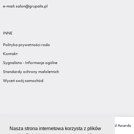
e-mail: salon@grupalis.pl
INNE
Polityka prywatności rodo
Kontakt
Sygnalista - Informacje ogólne
Standardy ochrony małoletnich
Wyceń swój samochód
Copyright Ⓒ GRUPA LIS
Created with love by
Ad Awards
Nasza strona internetowa korzysta z plików