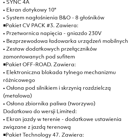
• SYNC 4A
• Ekran dotykowy 10"
• System nagłośnienia B&O - 8 głośników
◾Pakiet CV PACK #3. Zawiera:
• Przetwornica napięcia - gniazdo 230V
• Bezprzewodowa ładowarka urządzeń mobilnych
• Zestaw dodatkowych przełączników
zamontowanych pod sufitem
◾Pakiet OFF-ROAD. Zawiera:
• Elektroniczna blokada tylnego mechanizmu
różnicowego
• Osłona pod silnikiem i skrzynią rozdzielczą
(metalowa)
• Osłona zbiornika paliwa (tworzywo)
Dodatkowo do wersji Limited:
• Ekran jazdy w terenie - dodatkowe ustawienia
związane z jazdą terenową
◾Pakiet Technology 47. Zawiera: