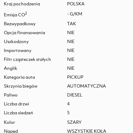
Kraj pochodzenia
POLSKA
2
- G/KM
Emisja CO
Bezwypadkowy
TAK
Opcja finansowania
NIE
Uszkodzony
NIE
Importowany
NIE
Filtr cząsteczek stałych
NIE
Anglik
NIE
Kategoria auta
PICKUP
Skrzynia biegów
AUTOMATYCZNA
Paliwo
DIESEL
Liczba drzwi
4
Liczba siedzeń
5
Kolor
SZARY
Napęd
WSZYSTKIE KOŁA