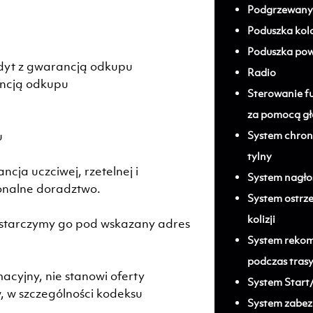
Podgrzewany 
Poduszka kol
Poduszka pow
dyt z gwarancją odkupu
Radio
ancją odkupu
Sterowanie f
za pomocą gł
u
System chroni
tylny
ja uczciwej, rzetelnej i
System nagło
onalne doradztwo.
System ostrz
kolizji
tarczymy go pod wskazany adres
System rekom
podczas tras
acyjny, nie stanowi oferty
System Start
 w szczególności kodeksu
System zabez