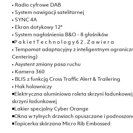
• Radio cyfrowe DAB
• System nawigacji satelitarnej
• SYNC 4A
• Ekran dotykowy 12"
• System nagłośnienia B&O - 8 głośników
◾P a k i e t T e c h n o l o g y 6 2 . Z a w i e r a
• Tempomat adaptacyjny z inteligentnym ogranicz
Centering)
• Asystent zmiany pasa ruchu
• Kamera 360
• BLIS z funkcją Cross Traffic Alert & Trailering
• Hak holowniczy
◾Elektryczna aluminiowa roleta skrzyni ładunkowe
skrzyni ładunkowej
◾Lakier specjalny Cyber Orange
◾Okna w tylnych drzwiach opuszczane i podnoszone
◾Tapicerka skórzana Micro Rib Embossed