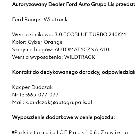
Autoryzowany Dealer Ford Auto Grupa Lis przedst
Ford Ranger Wildtrack
Wersja silnikowa: 3.0 ECOBLUE TURBO 240KM
Kolor: Cyber Orange
Skrzynia biegów: AUTOMATYCZNA A10
Wersja wyposażenia: WILDTRACK
Kontakt do dedykowanego doradcy, odpowiedzialn
Kacper Dudczak
Nr tel:665-077-077
Mail: k.dudczak@autogrupalis.pl
Wyposażenie dodatkowe w cenie pojazdu:
◾P a k i e t a u d i o I C E P a c k 1 0 6 . Z a w i e r a