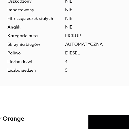
Uszkodzony
NIE
Importowany
NIE
Filtr cząsteczek stałych
NIE
Anglik
NIE
Kategoria auta
PICKUP
Skrzynia biegów
AUTOMATYCZNA
Paliwo
DIESEL
Liczba drzwi
4
Liczba siedzeń
5
er Orange