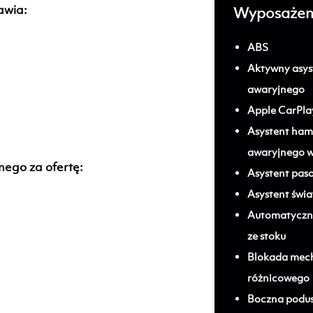
awia:
Wyposażen
ABS
Aktywny asy
awaryjnego
Apple CarPla
Asystent ha
awaryjnego w
ego za ofertę:
Asystent pas
Asystent świ
Automatyczna
ze stoku
Blokada mec
różnicowego
Boczna podus