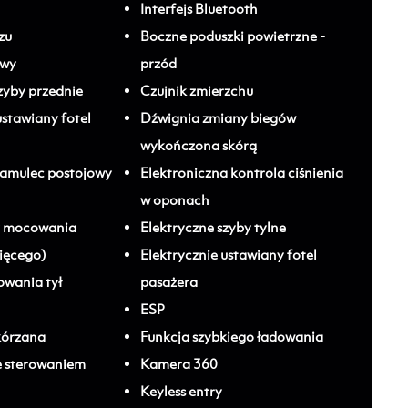
Interfejs Bluetooth
zu
Boczne poduszki powietrzne -
owy
przód
zyby przednie
Czujnik zmierzchu
ustawiany fotel
Dźwignia zmiany biegów
wykończona skórą
hamulec postojowy
Elektroniczna kontrola ciśnienia
w oponach
ty mocowania
Elektryczne szyby tylne
cięcego)
Elektrycznie ustawiany fotel
wania tył
pasażera
ESP
kórzana
Funkcja szybkiego ładowania
e sterowaniem
Kamera 360
Keyless entry