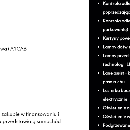
Kontrola odle
poprzedzając
Kontrola odleg
parkowaniu)
Kurtyny powie
Lampy doświe
alowa) A1CAB
Lampy przec
technologii 
Lane assist -
pasa ruchu
Lusterka boc
elektrycznie
Oświetlenie 
 zakupie w finansowaniu i
Oświetlenie 
ia przedstawiają samochód
Podgrzewane 