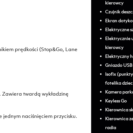
kierowcy
Czujnik deszc
Ekran dotyk
Elektryczne s
Elektrycznie 
kierowcy
nikiem prędkości (Stop&Go, Lane
Elektryczny 
Gniazdo USB
Isofix (punk
fotelika dzie
Kamera parko
j. Zawiera twardą wykładzinę
Keyless Go
Kierownica s
 jednym naciśnięciem przycisku.
Kierownica z
radia