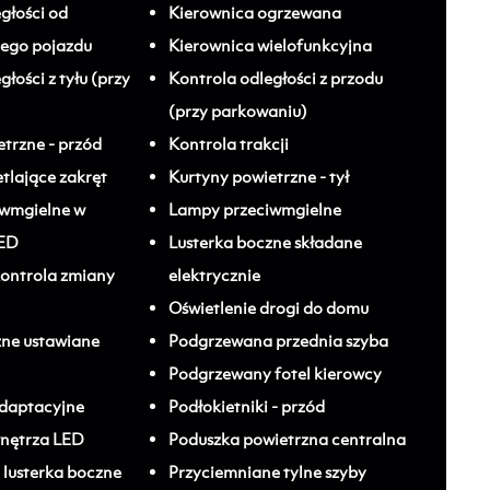
głości od
Kierownica ogrzewana
ego pojazdu
Kierownica wielofunkcyjna
łości z tyłu (przy
Kontrola odległości z przodu
(przy parkowaniu)
trzne - przód
Kontrola trakcji
tlające zakręt
Kurtyny powietrzne - tył
iwmgielne w
Lampy przeciwmgielne
LED
Lusterka boczne składane
 kontrola zmiany
elektrycznie
Oświetlenie drogi do domu
zne ustawiane
Podgrzewana przednia szyba
Podgrzewany fotel kierowcy
adaptacyjne
Podłokietniki - przód
wnętrza LED
Poduszka powietrzna centralna
lusterka boczne
Przyciemniane tylne szyby