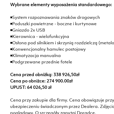
Wybrane elementy wyposażenia standardowego:
◾System rozpoznawania znaków drogowych
◾Poduszki powietrzne - boczne i kurtynowe
◾Gniazdo 2x USB
◾Kierownica - wielofunkcyjna
◾Osłona pod silnikiem i skrzynią rozdzielczą (met
◾Konwencjonalny hamulec postojowy
◾Klimatyzacja manualna
◾Podgrzewane przednie fotele
Cena przed obniżką: 338 926,50zł
Cena po obniżce: 274 900.00zł
UPUST: 64 026,50 zł
Cena przy zakupie dla firmy. Cena obowiązuje przy
ubezpieczeniu świadczonym przez Dealera. Zdjęc
poglądowy. O szczegóły zapytaj Doradcę.