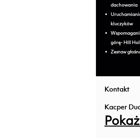
dachowania
Uruchamianie 
kluczyków
Wspomaganie
górę- Hill Ho
Zestaw głoś
; ;
Kontakt
Kacper Du
Pokaż