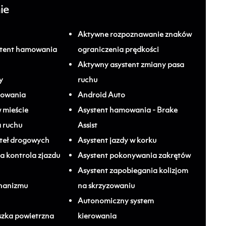
ie
Aktywne rozpoznawanie znaków
stent hamowania
ograniczenia prędkości
Aktywny asystent zmiany pasa
y
ruchu
mowania
Android Auto
 mieście
Asystent hamowania - Brake
a ruchu
Assist
ateł drogowych
Asystent jazdy w korku
 kontrola zjazdu
Asystent pokonywania zakrętów
Asystent zapobiegania kolizjom
hanizmu
na skrzyzowaniu
Autonomiczny system
zka powietrzna
kierowania