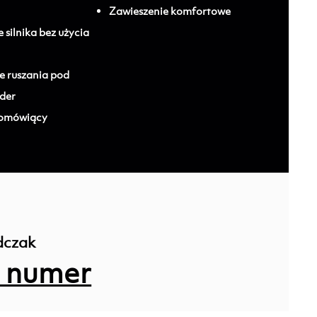
Zawieszenie komfortowe
silnika bez użycia
 ruszania pod
lder
nomówiący
dczak
 numer