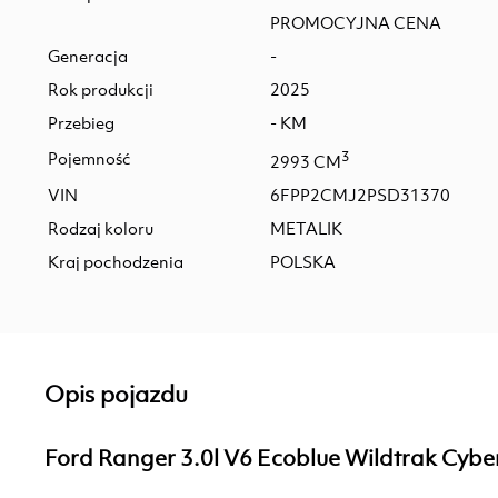
PROMOCYJNA CENA
Generacja
-
Rok produkcji
2025
Przebieg
- KM
Pojemność
3
2993 CM
VIN
6FPP2CMJ2PSD31370
Rodzaj koloru
METALIK
Kraj pochodzenia
POLSKA
Opis pojazdu
Ford Ranger 3.0l V6 Ecoblue Wildtrak Cyb