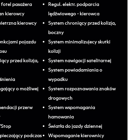
fotel pasażera
Regul. elektr. podparcia
an kierowcy
lędźwiowego - kierowca
ietrzna kierowcy
System chroniący przed kolizja,
boczny
unkcjami pojazdu
System minimalizujecy skutki
osu
kolizji
ący przed kolizja,
System nawigacji satelitarnej
System powiadamiania o
śnienia
wypadku
egający o możliwej
System rozpoznawania znaków
drogowych
endacji przerw
System wspomagania
y
hamowania
/Stop
Światła do jazdy dziennej
pieczający podczas
Wspomaganie kierownicy