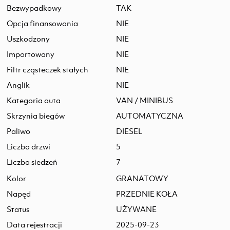
Bezwypadkowy
TAK
Opcja finansowania
NIE
Uszkodzony
NIE
Importowany
NIE
Filtr cząsteczek stałych
NIE
Anglik
NIE
Kategoria auta
VAN / MINIBUS
Skrzynia biegów
AUTOMATYCZNA
Paliwo
DIESEL
Liczba drzwi
5
Liczba siedzeń
7
Kolor
GRANATOWY
Napęd
PRZEDNIE KOŁA
Status
UŻYWANE
Data rejestracji
2025-09-23