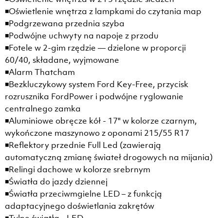
◾Oświetlenie wnętrza z lampkami do czytania map
◾Podgrzewana przednia szyba
◾Podwójne uchwyty na napoje z przodu
◾Fotele w 2-gim rzędzie — dzielone w proporcji
60/40, składane, wyjmowane
◾Alarm Thatcham
◾Bezkluczykowy system Ford Key-Free, przycisk
rozrusznika FordPower i podwójne ryglowanie
centralnego zamka
◾Aluminiowe obręcze kół - 17" w kolorze czarnym,
wykończone maszynowo z oponami 215/55 R17
◾Reflektory przednie Full Led (zawierają
automatyczną zmianę świateł drogowych na mijania)
◾Relingi dachowe w kolorze srebrnym
◾Światła do jazdy dziennej
◾Światła przeciwmgielne LED – z funkcją
adaptacyjnego doświetlania zakrętów
◾Tylne światła - LED