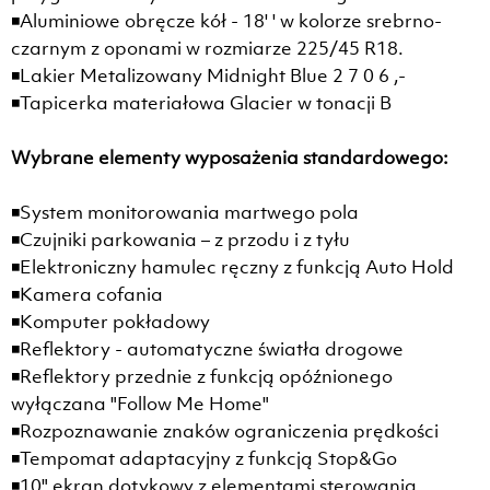
◾Aluminiowe obręcze kół - 18' ' w kolorze srebrno-
czarnym z oponami w rozmiarze 225/45 R18.
◾Lakier Metalizowany Midnight Blue 2 7 0 6 ,-
◾Tapicerka materiałowa Glacier w tonacji B
Wybrane elementy wyposażenia standardowego:
◾System monitorowania martwego pola
◾Czujniki parkowania – z przodu i z tyłu
◾Elektroniczny hamulec ręczny z funkcją Auto Hold
◾Kamera cofania
◾Komputer pokładowy
◾Reflektory - automatyczne światła drogowe
◾Reflektory przednie z funkcją opóźnionego
wyłączana "Follow Me Home"
◾Rozpoznawanie znaków ograniczenia prędkości
◾Tempomat adaptacyjny z funkcją Stop&Go
◾10" ekran dotykowy z elementami sterowania