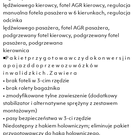
lędźwiowego kierowcy, fotel AGR kierowcy, regulacja
manualna fotela pasażera w 6 kierunkach, regulacja
odcinka
lędźwiowego pasażera, fotel AGR pasażera,
podgrzewany fotel kierowcy, podgrzewany fotel
pasażera, podgrzewana
kierownica
◾P a k i e t p r z y g o t o w a w c z y d o k o n w e r s j i n
a p o j a z d d o p r z e w o z u w ó z k ó w
i n w a l i d z k i c h . Z a w i e r a
• brak foteli w 3-cim rzędzie
• brak rolety bagażnika
• zmodyfikowane tylne zawieszenie (dodatkowy
stabilizator i alternatywne sprężyny z zestawem
montażowym)
• pasy bezpieczeństwa w 3-ci rzędzie
Niedostępny z hakiem holowniczym; eliminuje pakiet
przygotowawczy do haka holowniczego.