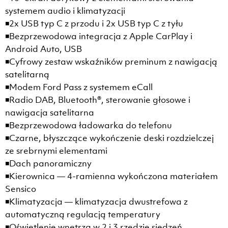
systemem audio i klimatyzacji
◾2x USB typ C z przodu i 2x USB typ C z tyłu
◾Bezprzewodowa integracja z Apple CarPlay i
Android Auto, USB
◾Cyfrowy zestaw wskaźników preminum z nawigacją
satelitarną
◾Modem Ford Pass z systemem eCall
◾Radio DAB, Bluetooth®, sterowanie głosowe i
nawigacja satelitarna
◾Bezprzewodowa ładowarka do telefonu
◾Czarne, błyszczące wykończenie deski rozdzielczej
ze srebrnymi elementami
◾Dach panoramiczny
◾Kierownica — 4-ramienna wykończona materiałem
Sensico
◾Klimatyzacja — klimatyzacja dwustrefowa z
automatyczną regulacją temperatury
◾Oświetlenie wnętrza w 2 i 3 rzędzie siedzeń