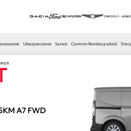
ansowanie
Ubezpieczenia
Serwis
Centrum likwidacji szkód
Stacj
RIER
T
25KM A7 FWD