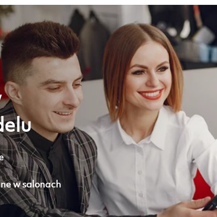
w
delu
e
ne w salonach