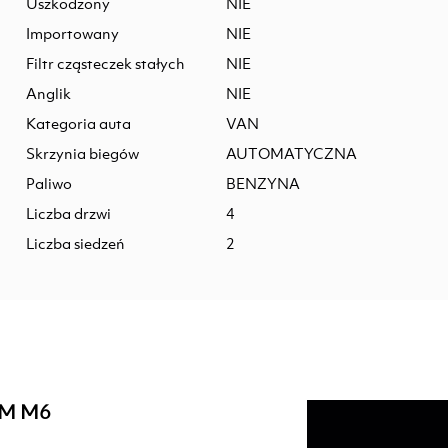
Uszkodzony
NIE
Importowany
NIE
Filtr cząsteczek stałych
NIE
Anglik
NIE
Kategoria auta
VAN
Skrzynia biegów
AUTOMATYCZNA
Paliwo
BENZYNA
Liczba drzwi
4
Liczba siedzeń
2
 KM M6