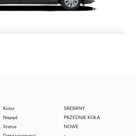
Kolor
SREBRNY
Napęd
PRZEDNIE KOŁA
Status
NOWE
Data rejestracji
-