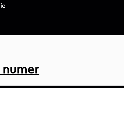
ie
 numer