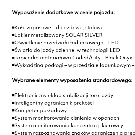
Wyposażenie dodatkowe w cenie pojazdu:
◾Koło zapasowe – dojazdowe, stalowe
◾Lakier metalizowany SOLAR SILVER
◾Oświetlenie przedziału ładunkowego – LED
◾Światła do jazdy dziennej w technologii LED
◾Tapicerka materiałowa Coded/City - Black Onyx
◾Wykładzina podłogi – w przedziale ładunkowym
Wybrane elementy wyposażenia standardowego:
◾Elektroniczny układ stabilizacji toru jazdy
◾Inteligentny ogranicznik prekości
◾Komputer pokładowy
◾System monitorowania ciśnienia w oponach
◾System monitorowania koncentracji kierowcy
◾System rozpoznawania znaków ograniczenia pręd