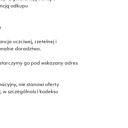
ancją odkupu
u
ja uczciwej, rzetelnej i
onalne doradztwo.
tarczymy go pod wskazany adres
acyjny, nie stanowi oferty
 w szczególności kodeksu