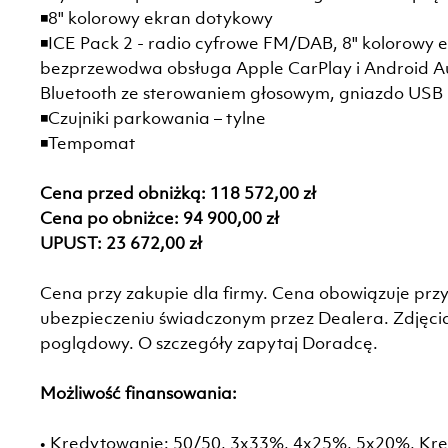
◾8" kolorowy ekran dotykowy
◾ICE Pack 2 - radio cyfrowe FM/DAB, 8" kolorowy 
bezprzewodwa obsługa Apple CarPlay i Android A
Bluetooth ze sterowaniem głosowym, gniazdo USB i 
◾Czujniki parkowania – tylne
◾Tempomat
Cena przed obniżką: 118 572,00 zł
Cena po obniżce: 94 900,00 zł
UPUST: 23 672,00 zł
Cena przy zakupie dla firmy. Cena obowiązuje przy
ubezpieczeniu świadczonym przez Dealera. Zdjęc
poglądowy. O szczegóły zapytaj Doradcę.
Możliwość finansowania:
• Kredytowanie: 50/50, 3x33%, 4x25%, 5x20%, Kr