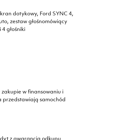
ekran dotykowy, Ford SYNC 4,
uto, zestaw głośnomówiący
4 głośniki
 zakupie w finansowaniu i
ia przedstawiają samochód
edyt z gwarancją odkupu