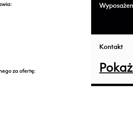
awia:
Wyposażen
; ;
Kontakt
Pokaż
ego za ofertę: