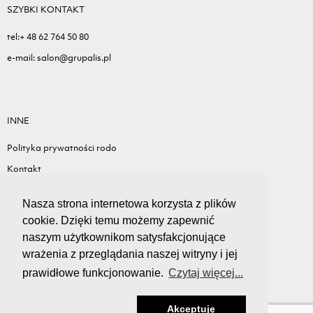
SZYBKI KONTAKT
tel:+ 48 62 764 50 80
e-mail: salon@grupalis.pl
INNE
Polityka prywatności rodo
Kontakt
Sygnalista - Informacje ogólne
Nasza strona internetowa korzysta z plików
Standardy ochrony małoletnich
cookie. Dzięki temu możemy zapewnić
Wyceń swój samochód
naszym użytkownikom satysfakcjonujące
wrażenia z przeglądania naszej witryny i jej
prawidłowe funkcjonowanie.
Czytaj więcej...
Akceptuję