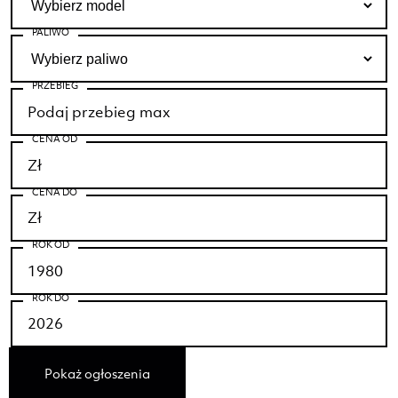
PALIWO
PRZEBIEG
CENA OD
CENA DO
ROK OD
ROK DO
Pokaż ogłoszenia