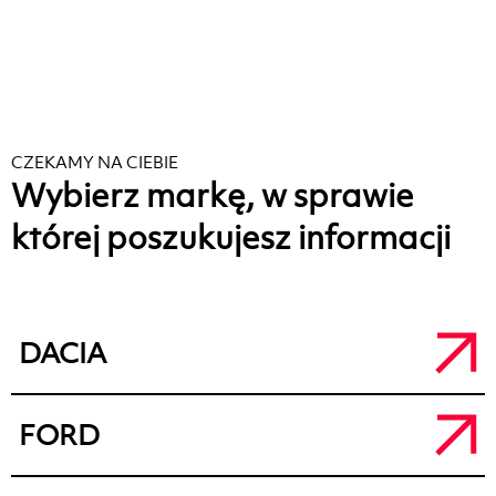
CZEKAMY NA CIEBIE
Wybierz markę, w sprawie
której poszukujesz informacji
DACIA
Salon Dacia Kalisz
FORD
a.
ul. Łódzka 71, 62-800 Kalisz
t.
+48 62 764 50 80