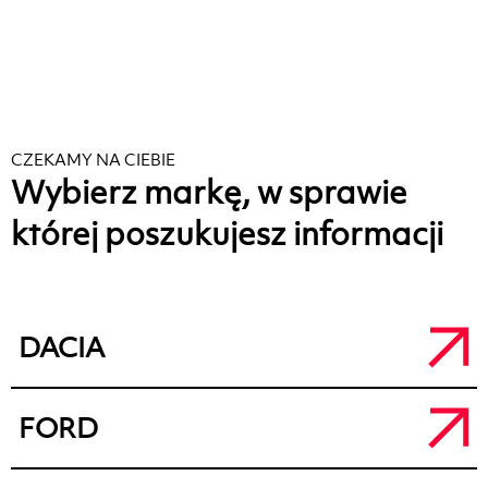
CZEKAMY NA CIEBIE
Wybierz markę, w sprawie
której poszukujesz informacji
DACIA
Salon Dacia Kalisz
FORD
a.
ul. Łódzka 71, 62-800 Kalisz
t.
+48 62 764 50 80