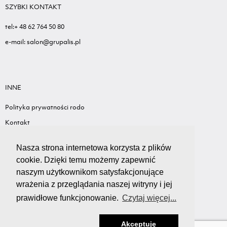
SZYBKI KONTAKT
tel:+ 48 62 764 50 80
e-mail: salon@grupalis.pl
INNE
Polityka prywatności rodo
Kontakt
Sygnalista - Informacje ogólne
Nasza strona internetowa korzysta z plików
Standardy ochrony małoletnich
cookie. Dzięki temu możemy zapewnić
Wyceń swój samochód
naszym użytkownikom satysfakcjonujące
wrażenia z przeglądania naszej witryny i jej
prawidłowe funkcjonowanie.
Czytaj więcej...
Akceptuję