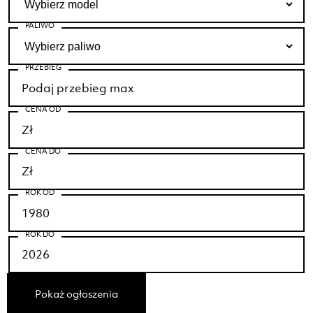
PALIWO
PRZEBIEG
CENA OD
CENA DO
ROK OD
ROK DO
Pokaż ogłoszenia