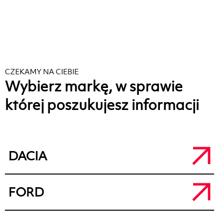
CZEKAMY NA CIEBIE
Wybierz markę, w sprawie
której poszukujesz informacji
DACIA
Salon Dacia Kalisz
FORD
a.
ul. Łódzka 71, 62-800 Kalisz
t.
+48 62 764 50 80