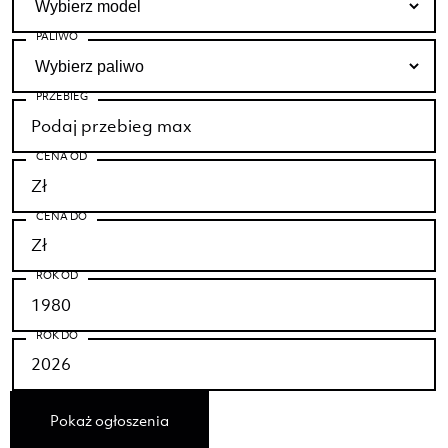
PALIWO
PRZEBIEG
CENA OD
CENA DO
ROK OD
ROK DO
Pokaż ogłoszenia