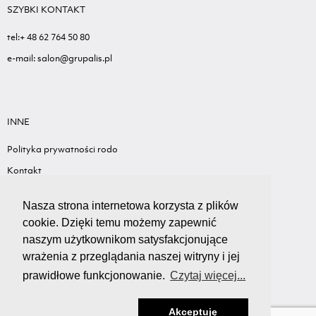
SZYBKI KONTAKT
tel:+ 48 62 764 50 80
e-mail: salon@grupalis.pl
INNE
Polityka prywatności rodo
Kontakt
Sygnalista - Informacje ogólne
Nasza strona internetowa korzysta z plików
Standardy ochrony małoletnich
cookie. Dzięki temu możemy zapewnić
Wyceń swój samochód
naszym użytkownikom satysfakcjonujące
wrażenia z przeglądania naszej witryny i jej
prawidłowe funkcjonowanie.
Czytaj więcej...
Akceptuję