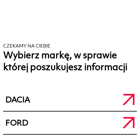
CZEKAMY NA CIEBIE
Wybierz markę, w sprawie
której poszukujesz informacji
DACIA
Salon Dacia Kalisz
FORD
a.
ul. Łódzka 71, 62-800 Kalisz
t.
+48 62 764 50 80