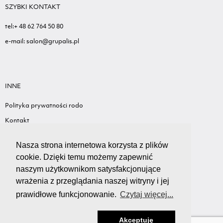
SZYBKI KONTAKT
tel:+ 48 62 764 50 80
e-mail: salon@grupalis.pl
INNE
Polityka prywatności rodo
Kontakt
Sygnalista - Informacje ogólne
Nasza strona internetowa korzysta z plików
Standardy ochrony małoletnich
cookie. Dzięki temu możemy zapewnić
Wyceń swój samochód
naszym użytkownikom satysfakcjonujące
wrażenia z przeglądania naszej witryny i jej
prawidłowe funkcjonowanie.
Czytaj więcej...
Akceptuję