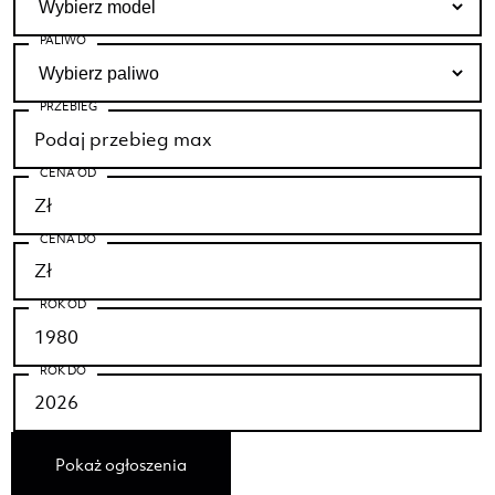
PALIWO
PRZEBIEG
CENA OD
CENA DO
ROK OD
ROK DO
Pokaż ogłoszenia