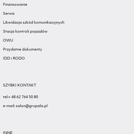
Finansowanie
Serwis
Likwidacja szkód komunikacyjnych
Stacja kontroli pojazdów
OWU
Przydatne dokumenty
IDD i RODO
SZYBKI KONTAKT
tel:+ 48 62 764 50 80
e-mail: salon@grupalis.pl
INNE