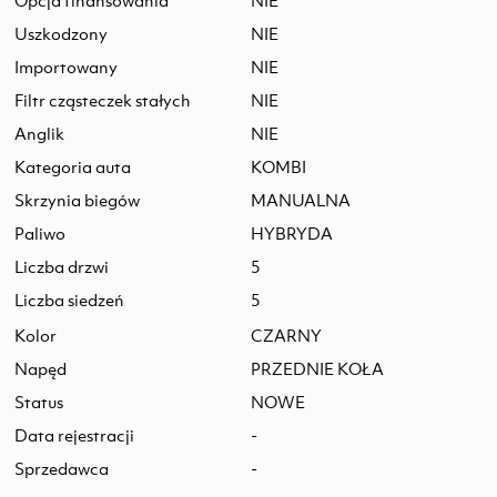
Opcja finansowania
NIE
Uszkodzony
NIE
Importowany
NIE
Filtr cząsteczek stałych
NIE
Anglik
NIE
Kategoria auta
KOMBI
Skrzynia biegów
MANUALNA
Paliwo
HYBRYDA
Liczba drzwi
5
Liczba siedzeń
5
Kolor
CZARNY
Napęd
PRZEDNIE KOŁA
Status
NOWE
Data rejestracji
-
Sprzedawca
-