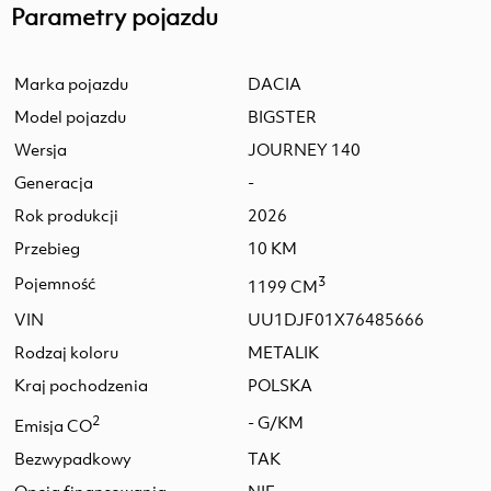
Parametry pojazdu
Marka pojazdu
DACIA
Model pojazdu
BIGSTER
Wersja
JOURNEY 140
Generacja
-
Rok produkcji
2026
Przebieg
10 KM
Pojemność
3
1199 CM
VIN
UU1DJF01X76485666
Rodzaj koloru
METALIK
Kraj pochodzenia
POLSKA
2
- G/KM
Emisja CO
Bezwypadkowy
TAK