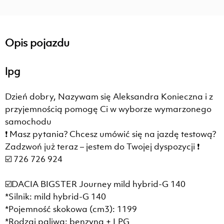
Opis pojazdu
lpg
Dzień dobry, Nazywam się Aleksandra Konieczna i z
przyjemnością pomogę Ci w wyborze wymarzonego
samochodu
❗ Masz pytania? Chcesz umówić się na jazdę testową?
Zadzwoń już teraz – jestem do Twojej dyspozycji ❗
☑️ 726 726 924
☑️DACIA BIGSTER Journey mild hybrid-G 140
*Silnik: mild hybrid-G 140
*Pojemność skokowa (cm3): 1199
*Rodzaj paliwa: benzyna + LPG