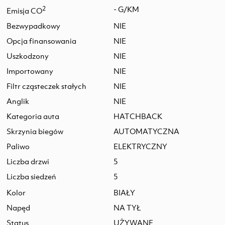
2
- G/KM
Emisja CO
Bezwypadkowy
NIE
Opcja finansowania
NIE
Uszkodzony
NIE
Importowany
NIE
Filtr cząsteczek stałych
NIE
Anglik
NIE
Kategoria auta
HATCHBACK
Skrzynia biegów
AUTOMATYCZNA
Paliwo
ELEKTRYCZNY
Liczba drzwi
5
Liczba siedzeń
5
Kolor
BIAŁY
Napęd
NA TYŁ
Status
UŻYWANE