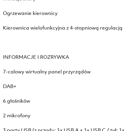
Ogrzewanie kierownicy
Kierownica wielofunkcyjna z 4-stopniową regulacją
INFORMACJE I ROZRYWKA
7-calowy wirtualny panel przyrządów
DAB+
6 głośników
2 mikrofony
3 porty USB (z przodu: 1x USB A + 1x USB C / tył: 1x