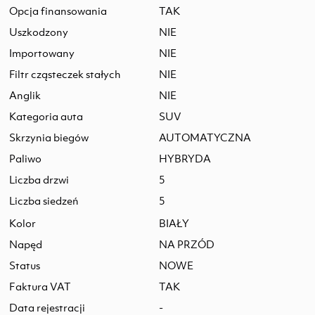
Opcja finansowania
TAK
Uszkodzony
NIE
Importowany
NIE
Filtr cząsteczek stałych
NIE
Anglik
NIE
Kategoria auta
SUV
Skrzynia biegów
AUTOMATYCZNA
Paliwo
HYBRYDA
Liczba drzwi
5
Liczba siedzeń
5
Kolor
BIAŁY
Napęd
NA PRZÓD
Status
NOWE
Faktura VAT
TAK
Data rejestracji
-