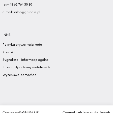
tel:+ 48 62 764 50 80
e-mail: salon@grupalis.pl
INNE
Polityka prywatności rodo
Kontakt
Sygnalista - Informacje ogólne
Standardy ochrony małoletnich
Wyceń swój samochód
Copyright Ⓒ GRUPA LIS
Created with love by
Ad Awards