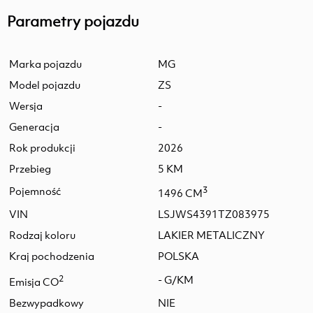
Parametry pojazdu
Marka pojazdu
MG
Model pojazdu
ZS
Wersja
-
Generacja
-
Rok produkcji
2026
Przebieg
5 KM
Pojemność
3
1496 CM
VIN
LSJWS4391TZ083975
Rodzaj koloru
LAKIER METALICZNY
Kraj pochodzenia
POLSKA
2
- G/KM
Emisja CO
Bezwypadkowy
NIE