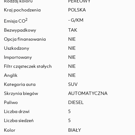
Rodzaj koloru
PERŁOWY
Kraj pochodzenia
POLSKA
2
- G/KM
Emisja CO
Bezwypadkowy
TAK
Opcja finansowania
NIE
Uszkodzony
NIE
Importowany
NIE
Filtr cząsteczek stałych
NIE
Anglik
NIE
Kategoria auta
SUV
Skrzynia biegów
AUTOMATYCZNA
Paliwo
DIESEL
Liczba drzwi
5
Liczba siedzeń
5
Kolor
BIAŁY