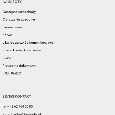
NA SKRÓTY
Dostępne samochody
Ogłoszenia specjalne
Finansowanie
Serwis
Likwidacja szkód komunikacyjnych
Stacja kontroli pojazdów
OWU
Przydatne dokumenty
IDD i RODO
SZYBKI KONTAKT
tel:+ 48 62 764 50 80
e-mail: salon@grupalis.pl