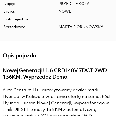
Napęd
PRZEDNIE KOŁA
Status
NOWE
Data rejestracji
-
Sprzedawca
MARTA PIORUNOWSKA
Opis pojazdu
Nowej Generacji! 1.6 CRDI 48V 7DCT 2WD
136KM. Wyprzedaż Demo!
Auto Centrum Lis - autoryzowany dealer marki
Hyundai w Kaliszu przedstawia ofertę na samochód
Hyundai Tucson Nowej Generacji, wyposażonego w
silnik DIESEL o mocy 136 KM z automatyczną
skrzynią biegów 7DCT oraz napędem 2WD.