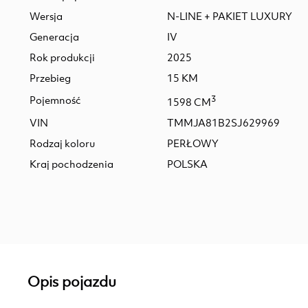
Wersja
N-LINE + PAKIET LUXURY
Generacja
IV
Rok produkcji
2025
Przebieg
15 KM
Pojemność
3
1598 CM
VIN
TMMJA81B2SJ629969
Rodzaj koloru
PERŁOWY
Kraj pochodzenia
POLSKA
Opis pojazdu