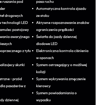
 ruszania pod
pasa ruchu
lder
Automatyczna kontrola zjazdu
ateł drogowych
ze stoku
w technologii LED
Aktywne rozpoznawanie znaków
hamulec postojowy
ograniczenia prędkości
wania awaryjnego
Światła do jazdy dziennej
pieszych
diodowe LED
poprzecznego z tyłu
Elektroniczna kontrola ciśnienia
w oponach
lizujecy skutki
System ostrzegający o możliwej
kolizji
trzne - przód
System wykrywania zmęczenie
 dla pasażerów z
kierowcy
System powiadamiania o
zdy dziennej
wypadku