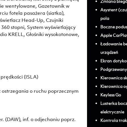
Zmiana biegó
nie wentylowane, Gazetownik w
Asystent (cz
ciu fotela pasażera (siatka),
pola
yświetlacz Head-Up, Czujniki
 360 stopni, System wyświetlający
Boczne podusz
dio KRELL, Głośniki wysokotonowe,
Apple CarPla
Ładowanie b
urządzeń
Ekran dotyk
Podgrzewany 
 prędkości (ISLA)
Kierownica s
Kierownica 
 ostrzegania o ruchu poprzecznym
Keyless Go
Lusterka boc
elektrycznie
r. (DAW), inf. o odjechaniu poprz.
Kontrola trak