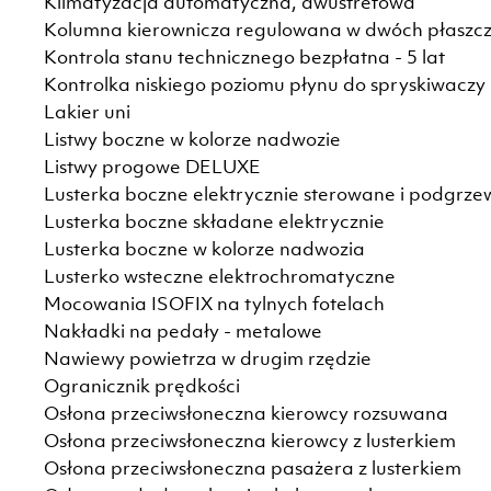
Klimatyzacja automatyczna, dwustrefowa
Kolumna kierownicza regulowana w dwóch płaszc
Kontrola stanu technicznego bezpłatna - 5 lat
Kontrolka niskiego poziomu płynu do spryskiwaczy
Lakier uni
Listwy boczne w kolorze nadwozie
Listwy progowe DELUXE
Lusterka boczne elektrycznie sterowane i podgrz
Lusterka boczne składane elektrycznie
Lusterka boczne w kolorze nadwozia
Lusterko wsteczne elektrochromatyczne
Mocowania ISOFIX na tylnych fotelach
Nakładki na pedały - metalowe
Nawiewy powietrza w drugim rzędzie
Ogranicznik prędkości
Osłona przeciwsłoneczna kierowcy rozsuwana
Osłona przeciwsłoneczna kierowcy z lusterkiem
Osłona przeciwsłoneczna pasażera z lusterkiem