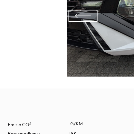
2
- G/KM
Emisja CO
Bezwypadkowy
TAK