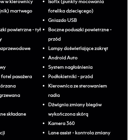
w w kierownicy
Isofix (punkty mocowania
ujnik) martwego
fotelika dziecięcego)
Gniazdo USB
ki powietrzne - tył
Boczne poduszki powietrzne -
y
przód
ezprzewodowe
Lampy doświetlające zakręt
Android Auto
owy
System nagłośnienia
fotel pasażera
Podłokietniki - przód
kórzana
Kierownica ze sterowaniem
ogrzewana
radia
Dźwignia zmiany biegów
zne składane
wykończona skórą
Kamera 360
cji
Lane assist - kontrola zmiany