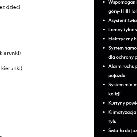
Wspomaganie
z dzieci
górę- Hill Ho
Asystent świ
Lampy tylne 
Elektryczny 
System hamo
kierunki)
dla ochrony 
Alarm ruchu 
kierunki)
pojazdu
System minima
kolizji
Kurtyny powie
Klimatyzacja
tyłu
Światła do ja
e