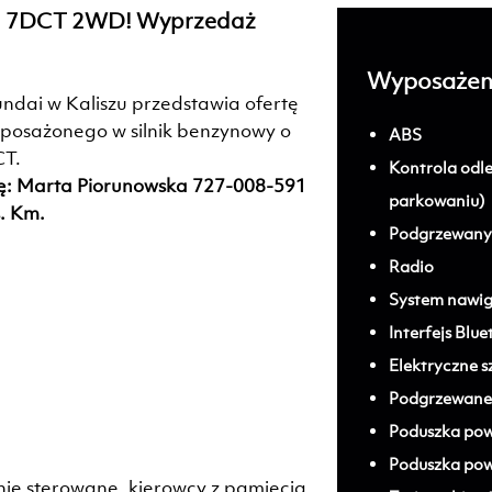
DI 7DCT 2WD! Wyprzedaż
Wyposażen
ndai w Kaliszu przedstawia ofertę
posażonego w silnik benzynowy o
ABS
CT.
Kontrola odleg
ę: Marta Piorunowska 727-008-591
parkowaniu)
. Km.
Podgrzewany 
Radio
System nawiga
Interfejs Blu
Elektryczne s
Podgrzewane 
Poduszka pow
Poduszka pow
znie sterowane, kierowcy z pamięcią