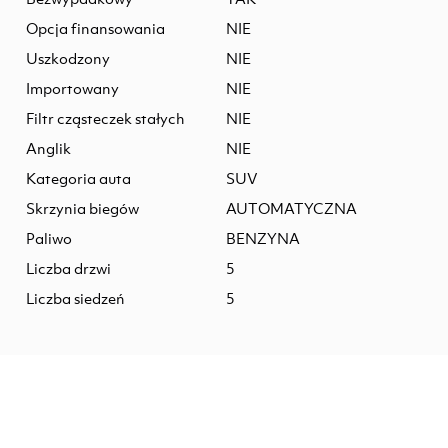
Opcja finansowania
NIE
Uszkodzony
NIE
Importowany
NIE
Filtr cząsteczek stałych
NIE
Anglik
NIE
Kategoria auta
SUV
Skrzynia biegów
AUTOMATYCZNA
Paliwo
BENZYNA
Liczba drzwi
5
Liczba siedzeń
5