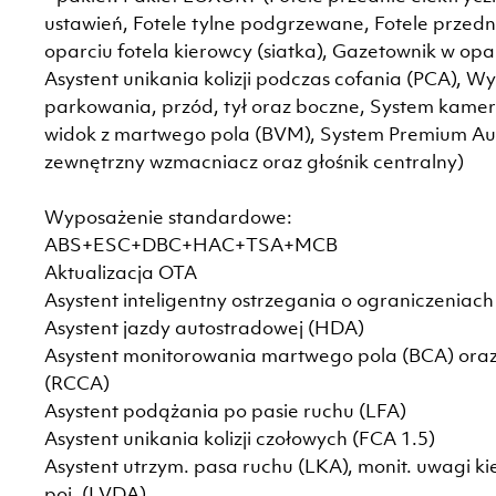
ustawień, Fotele tylne podgrzewane, Fotele przed
oparciu fotela kierowcy (siatka), Gazetownik w opar
Asystent unikania kolizji podczas cofania (PCA), W
parkowania, przód, tył oraz boczne, System kamer
widok z martwego pola (BVM), System Premium Au
zewnętrzny wzmacniacz oraz głośnik centralny)
Wyposażenie standardowe:
ABS+ESC+DBC+HAC+TSA+MCB
Aktualizacja OTA
Asystent inteligentny ostrzegania o ograniczeniach
Asystent jazdy autostradowej (HDA)
Asystent monitorowania martwego pola (BCA) oraz
(RCCA)
Asystent podążania po pasie ruchu (LFA)
Asystent unikania kolizji czołowych (FCA 1.5)
Asystent utrzym. pasa ruchu (LKA), monit. uwagi kie
poj. (LVDA)