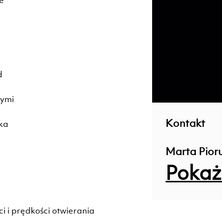
d
; ;
zymi
Kontakt
ka
Marta Pior
Pokaż
i i prędkości otwierania