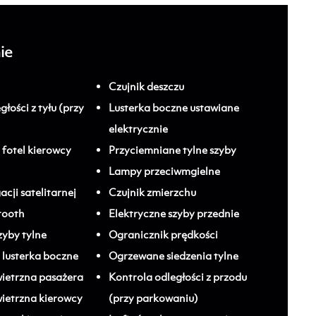
ie
Czujnik deszczu
łości z tyłu (przy
Lusterka boczne ustawiane
elektrycznie
fotel kierowcy
Przyciemniane tylne szyby
Lampy przeciwmgielne
cji satelitarnej
Czujnik zmierzchu
etooth
Elektryczne szyby przednie
zyby tylne
Ogranicznik prędkości
lusterka boczne
Ogrzewane siedzenia tylne
ietrzna pasażera
Kontrola odległości z przodu
ietrzna kierowcy
(przy parkowaniu)