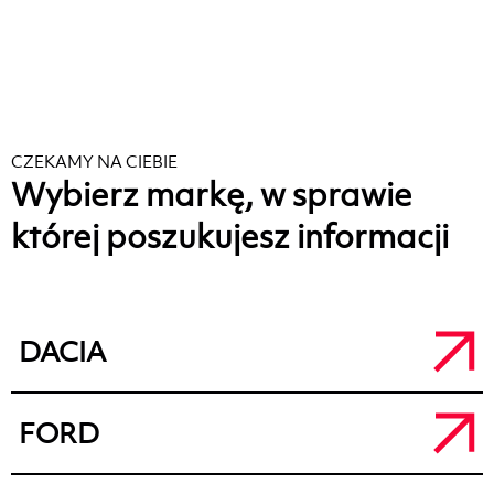
CZEKAMY NA CIEBIE
Wybierz markę, w sprawie
której poszukujesz informacji
DACIA
Salon Dacia Kalisz
FORD
a.
ul. Łódzka 71, 62-800 Kalisz
t.
+48 62 764 50 80