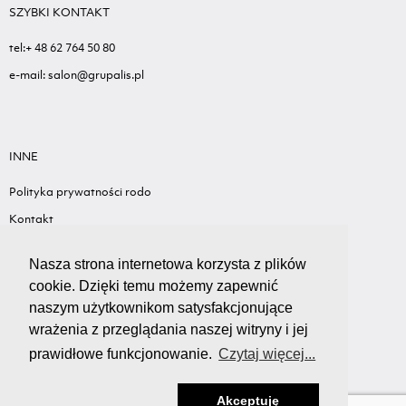
SZYBKI KONTAKT
tel:+ 48 62 764 50 80
e-mail: salon@grupalis.pl
INNE
Polityka prywatności rodo
Kontakt
Sygnalista - Informacje ogólne
Nasza strona internetowa korzysta z plików
Standardy ochrony małoletnich
cookie. Dzięki temu możemy zapewnić
Wyceń swój samochód
naszym użytkownikom satysfakcjonujące
wrażenia z przeglądania naszej witryny i jej
prawidłowe funkcjonowanie.
Czytaj więcej...
Akceptuję