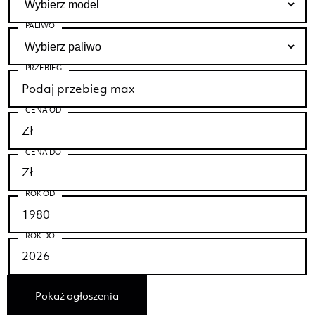
PALIWO
PRZEBIEG
CENA OD
CENA DO
ROK OD
ROK DO
Pokaż ogłoszenia