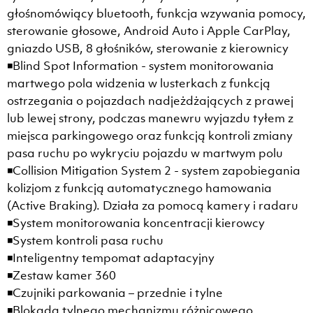
głośnomówiący bluetooth, funkcja wzywania pomocy,
sterowanie głosowe, Android Auto i Apple CarPlay,
gniazdo USB, 8 głośników, sterowanie z kierownicy
◾Blind Spot Information - system monitorowania
martwego pola widzenia w lusterkach z funkcją
ostrzegania o pojazdach nadjeżdżających z prawej
lub lewej strony, podczas manewru wyjazdu tyłem z
miejsca parkingowego oraz funkcją kontroli zmiany
pasa ruchu po wykryciu pojazdu w martwym polu
◾Collision Mitigation System 2 - system zapobiegania
kolizjom z funkcją automatycznego hamowania
(Active Braking). Działa za pomocą kamery i radaru
◾System monitorowania koncentracji kierowcy
◾System kontroli pasa ruchu
◾Inteligentny tempomat adaptacyjny
◾Zestaw kamer 360
◾Czujniki parkowania – przednie i tylne
◾Blokada tylnego mechanizmu różnicowego