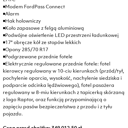
◾Modem FordPass Connect
◾Alarm
◾Hak holowniczy
◾Koło zapasowe z felgą aluminiową
◾Podwójne oświetlenie LED przestrzeni ładunkowej
◾17" obręcze kół ze stopów lekkich
◾Opony 285/70 R17
◾Podgrzewane przednie fotele
◾Elektrycznie regulowane przednie fotele: fotel
kierowcy regulowany w 10-ciu kierunkach (przód/tył,
pochylenie oparcia, wysokość, nachylenie siedziska i
podparcie odcinka lędźwiowego), fotel pasażera
regulowany w 8-miu kierunkach z tapicerką skórzaną
z logo Raptor, oraz funkcją przypominającą o
zapięciu pasów bezpieczeństwa z przodu i z tyłu
pojazdu.