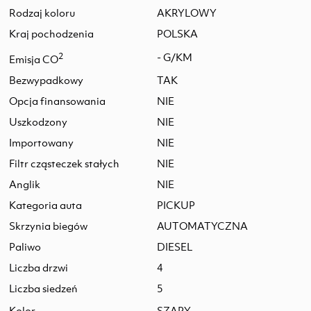
Rodzaj koloru
AKRYLOWY
Kraj pochodzenia
POLSKA
2
- G/KM
Emisja CO
Bezwypadkowy
TAK
Opcja finansowania
NIE
Uszkodzony
NIE
Importowany
NIE
Filtr cząsteczek stałych
NIE
Anglik
NIE
Kategoria auta
PICKUP
Skrzynia biegów
AUTOMATYCZNA
Paliwo
DIESEL
Liczba drzwi
4
Liczba siedzeń
5
Kolor
SZARY