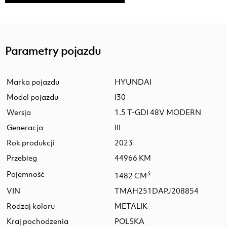
Parametry pojazdu
Marka pojazdu
HYUNDAI
Model pojazdu
I30
Wersja
1.5 T-GDI 48V MODERN
Generacja
III
Rok produkcji
2023
Przebieg
44966 KM
Pojemność
3
1482 CM
VIN
TMAH251DAPJ208854
Rodzaj koloru
METALIK
Kraj pochodzenia
POLSKA