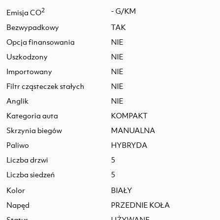
2
- G/KM
Emisja CO
Bezwypadkowy
TAK
Opcja finansowania
NIE
Uszkodzony
NIE
Importowany
NIE
Filtr cząsteczek stałych
NIE
Anglik
NIE
Kategoria auta
KOMPAKT
Skrzynia biegów
MANUALNA
Paliwo
HYBRYDA
Liczba drzwi
5
Liczba siedzeń
5
Kolor
BIAŁY
Napęd
PRZEDNIE KOŁA
Status
UŻYWANE