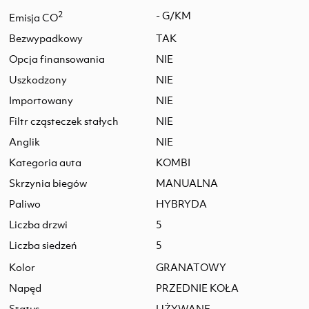
2
- G/KM
Emisja CO
Bezwypadkowy
TAK
Opcja finansowania
NIE
Uszkodzony
NIE
Importowany
NIE
Filtr cząsteczek stałych
NIE
Anglik
NIE
Kategoria auta
KOMBI
Skrzynia biegów
MANUALNA
Paliwo
HYBRYDA
Liczba drzwi
5
Liczba siedzeń
5
Kolor
GRANATOWY
Napęd
PRZEDNIE KOŁA
Status
UŻYWANE