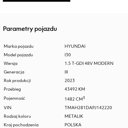
Parametry pojazdu
Marka pojazdu
HYUNDAI
Model pojazdu
I30
Wersja
1.5 T-GDI 48V MODERN
Generacja
III
Rok produkcji
2023
Przebieg
43492 KM
Pojemność
3
1482 CM
VIN
TMAH281DAPJ142220
Rodzaj koloru
METALIK
Kraj pochodzenia
POLSKA