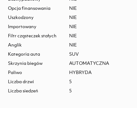
Opcja finansowania
NIE
Uszkodzony
NIE
Importowany
NIE
Filtr cząsteczek stałych
NIE
Anglik
NIE
Kategoria auta
SUV
Skrzynia biegów
AUTOMATYCZNA
Paliwo
HYBRYDA
Liczba drzwi
5
Liczba siedzeń
5