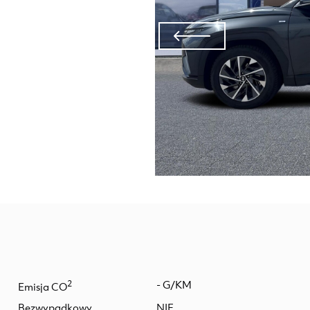
2
- G/KM
Emisja CO
Bezwypadkowy
NIE