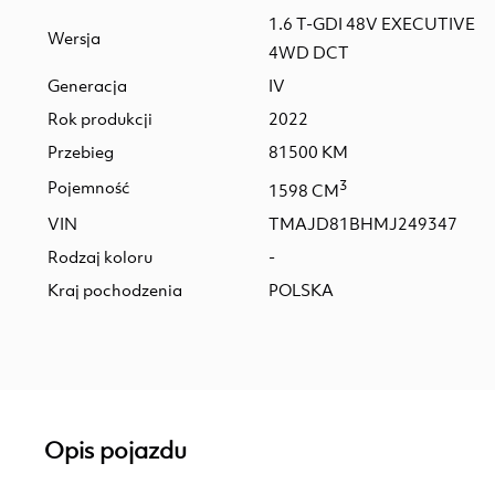
1.6 T-GDI 48V EXECUTIVE
Wersja
4WD DCT
Generacja
IV
Rok produkcji
2022
Przebieg
81500 KM
Pojemność
3
1598 CM
VIN
TMAJD81BHMJ249347
Rodzaj koloru
-
Kraj pochodzenia
POLSKA
Opis pojazdu