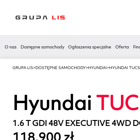
O nas
Dostępne samochody
Ogłoszenia specjalne
Oferta
Fin
GRUPA LIS
>
DOSTĘPNE SAMOCHODY
>
HYUNDAI
>
HYUNDAI TUC
Hyundai
TUC
1.6 T GDI 48V EXECUTIVE 4WD 
118.900 zł