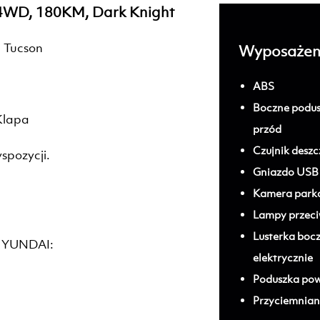
, 4WD, 180KM, Dark Knight
 Tucson
Wyposażen
ABS
Boczne podus
Klapa
przód
Czujnik deszc
spozycji.
Gniazdo USB
Kamera parko
Lampy przec
Lusterka boc
 HYUNDAI:
elektrycznie
Poduszka pow
Przyciemnian