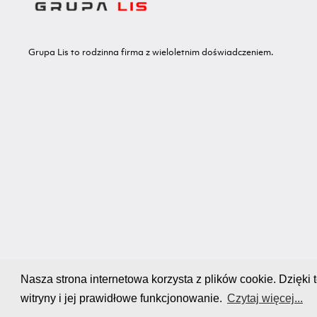
Grupa Lis to rodzinna firma z wieloletnim doświadczeniem.
Nasza strona internetowa korzysta z plików cookie. Dzię
witryny i jej prawidłowe funkcjonowanie.
Czytaj więcej...
Copyright Ⓒ GRUPA LIS