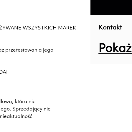
; ;
Kontakt
UŻYWANE WSZYSTKICH MAREK
Pokaż
z przetestowania jego
DAI
dlową, która nie
lnego. Sprzedający nie
 nieaktualność