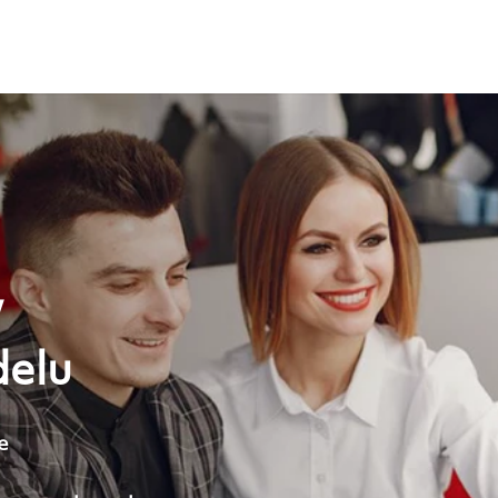
w
delu
e