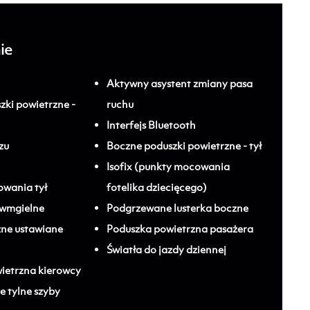
ie
Aktywny asystent zmiany pasa
zki powietrzne -
ruchu
Interfejs Bluetooth
zu
Boczne poduszki powietrzne - tył
Isofix (punkty mocowania
wania tył
fotelika dziecięcego)
iwmgielne
Podgrzewane lusterka boczne
zne ustawiane
Poduszka powietrzna pasażera
Światła do jazdy dziennej
ietrzna kierowcy
e tylne szyby