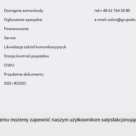
Dostępne samochody
tel:+ 48 62 764 50 80
Ogłoszenia specjalne
e-mail: salon@grupalis.
Finansowanie
Serwis
Likwidacja szkód komunikacyjnych
Stacja kontroli pojazdów
OWU
Przydatne dokumenty
IDD i RODO
ki temu możemy zapewnić naszym użytkownikom satysfakcjonują