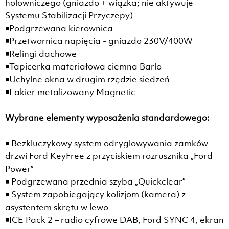
holowniczego (gniazdo + wiązka; nie aktywuje
Systemu Stabilizacji Przyczepy)
◾Podgrzewana kierownica
◾Przetwornica napięcia - gniazdo 230V/400W
◾Relingi dachowe
◾Tapicerka materiałowa ciemna Barlo
◾Uchylne okna w drugim rzędzie siedzeń
◾Lakier metalizowany Magnetic
Wybrane elementy wyposażenia standardowego:
◾ Bezkluczykowy system odryglowywania zamków
drzwi Ford KeyFree z przyciskiem rozrusznika „Ford
Power”
◾ Podgrzewana przednia szyba „Quickclear”
◾ System zapobiegający kolizjom (kamera) z
asystentem skrętu w lewo
◾ICE Pack 2 – radio cyfrowe DAB, Ford SYNC 4, ekran