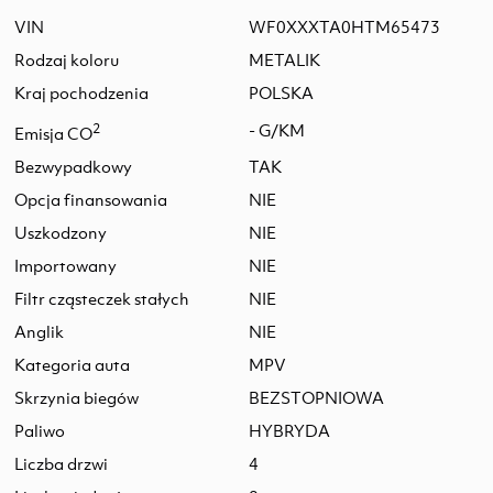
VIN
WF0XXXTA0HTM65473
Rodzaj koloru
METALIK
Kraj pochodzenia
POLSKA
2
- G/KM
Emisja CO
Bezwypadkowy
TAK
Opcja finansowania
NIE
Uszkodzony
NIE
Importowany
NIE
Filtr cząsteczek stałych
NIE
Anglik
NIE
Kategoria auta
MPV
Skrzynia biegów
BEZSTOPNIOWA
Paliwo
HYBRYDA
Liczba drzwi
4