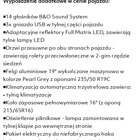
Wyposażenie dodatkowe w cenie pojazdu:
◾14 głośników B&O Sound System
◾3x gniazdo USB w tylnej części pojazdu
◾Adaptacyjne reflektory Full Matrix LED, zawierają
tylne lampy LED
◾Drzwi przesuwne po obu stronach pojazdu -
zawierają rolety przeciwsłoneczne w 2-gim rzędzie
siedzeń
◾Felgi aluminiowe 19" wykończone maszynowo w
kolorze Pearl Grey z oponami 235/50 R19C
◾Klimatyzacja automatyczna trzystrefowa zawiera:
• tylną klimatyzacje
◾Koło zapasowe pełnowymiarowe 16" (z oponą
215/65R16)
◾Oświetlenie piknikowe - lampa zamontowana w
tylnej klapie po wewnętrznej stronie
◾Pakiet elektryczny do niefabrycznego haka