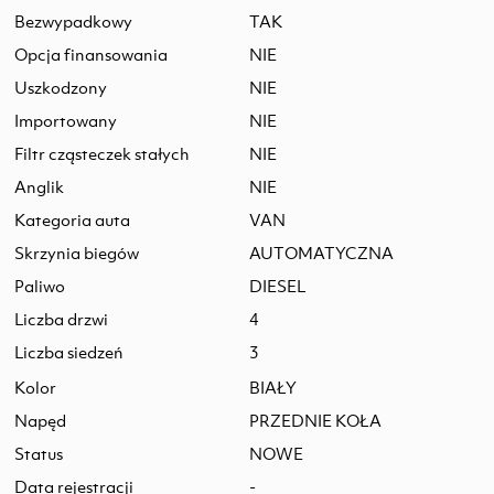
Bezwypadkowy
TAK
Opcja finansowania
NIE
Uszkodzony
NIE
Importowany
NIE
Filtr cząsteczek stałych
NIE
Anglik
NIE
Kategoria auta
VAN
Skrzynia biegów
AUTOMATYCZNA
Paliwo
DIESEL
Liczba drzwi
4
Liczba siedzeń
3
Kolor
BIAŁY
Napęd
PRZEDNIE KOŁA
Status
NOWE
Data rejestracji
-