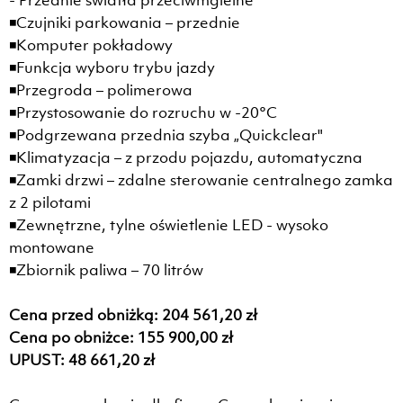
- Przednie światła przeciwmgielne
◾Czujniki parkowania – przednie
◾Komputer pokładowy
◾Funkcja wyboru trybu jazdy
◾Przegroda – polimerowa
◾Przystosowanie do rozruchu w -20°C
◾Podgrzewana przednia szyba „Quickclear"
◾Klimatyzacja – z przodu pojazdu, automatyczna
◾Zamki drzwi – zdalne sterowanie centralnego zamka
z 2 pilotami
◾Zewnętrzne, tylne oświetlenie LED - wysoko
montowane
◾Zbiornik paliwa – 70 litrów
Cena przed obniżką: 204 561,20 zł
Cena po obniżce: 155 900,00 zł
UPUST: 48 661,20 zł