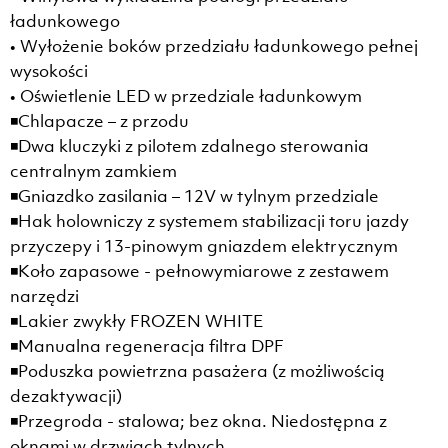
ładunkowego
• Wyłożenie boków przedziału ładunkowego pełnej
wysokości
• Oświetlenie LED w przedziale ładunkowym
◾Chlapacze – z przodu
◾Dwa kluczyki z pilotem zdalnego sterowania
centralnym zamkiem
◾Gniazdko zasilania – 12V w tylnym przedziale
◾Hak holowniczy z systemem stabilizacji toru jazdy
przyczepy i 13-pinowym gniazdem elektrycznym
◾Koło zapasowe - pełnowymiarowe z zestawem
narzędzi
◾Lakier zwykły FROZEN WHITE
◾Manualna regeneracja filtra DPF
◾Poduszka powietrzna pasażera (z możliwością
dezaktywacji)
◾Przegroda - stalowa; bez okna. Niedostępna z
oknami w drzwiach tylnych.