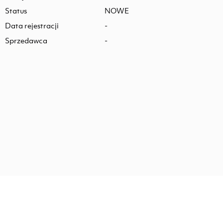
Status
NOWE
Data rejestracji
-
Sprzedawca
-