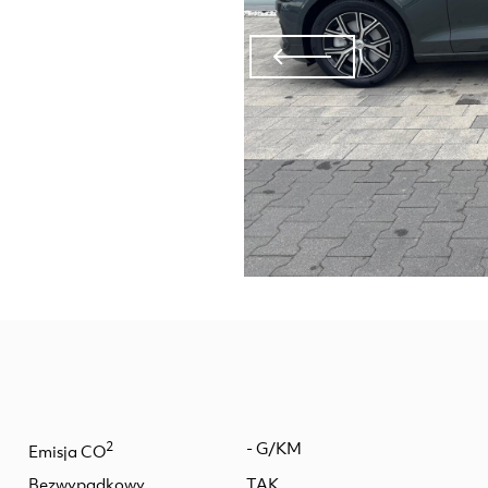
2
- G/KM
Emisja CO
Bezwypadkowy
TAK