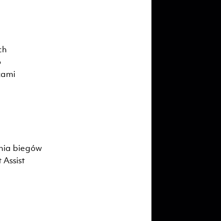
ch
o
zami
nia biegów
 Assist