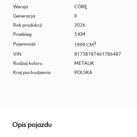
Wersja
CÓRĘ
Generacja
II
Rok produkcji
2026
Przebieg
5 KM
Pojemność
3
1999 CM
VIN
81738187461786487
Rodzaj koloru
METALIK
Kraj pochodzenia
POLSKA
Opis pojazdu