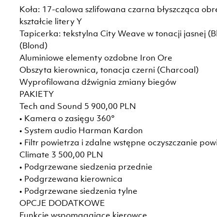
Koła: 17-calowa szlifowana czarna błyszcząca obr
kształcie litery Y
Tapicerka: tekstylna City Weave w tonacji jasnej (B
(Blond)
Aluminiowe elementy ozdobne Iron Ore
Obszyta kierownica, tonacja czerni (Charcoal)
Wyprofilowana dźwignia zmiany biegów
PAKIETY
Tech and Sound 5 900,00 PLN
• Kamera o zasięgu 360°
• System audio Harman Kardon
• Filtr powietrza i zdalne wstępne oczyszczanie pow
Climate 3 500,00 PLN
• Podgrzewane siedzenia przednie
• Podgrzewana kierownica
• Podgrzewane siedzenia tylne
OPCJE DODATKOWE
Funkcje wspomagające kierowcę