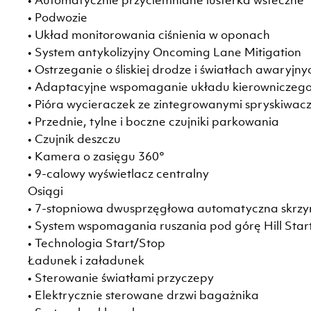
• Automatycznie przyciemniane lusterka wsteczne
• Podwozie
• Układ monitorowania ciśnienia w oponach
• System antykolizyjny Oncoming Lane Mitigation
• Ostrzeganie o śliskiej drodze i światłach awaryjny
• Adaptacyjne wspomaganie układu kierowniczeg
• Pióra wycieraczek ze zintegrowanymi spryskiwac
• Przednie, tylne i boczne czujniki parkowania
• Czujnik deszczu
• Kamera o zasięgu 360°
• 9-calowy wyświetlacz centralny
Osiągi
• 7-stopniowa dwusprzęgłowa automatyczna skrzy
• System wspomagania ruszania pod górę Hill Start
• Technologia Start/Stop
Ładunek i załadunek
• Sterowanie światłami przyczepy
• Elektrycznie sterowane drzwi bagażnika