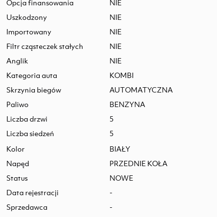
Opcja finansowania
NIE
Uszkodzony
NIE
Importowany
NIE
Filtr cząsteczek stałych
NIE
Anglik
NIE
Kategoria auta
KOMBI
Skrzynia biegów
AUTOMATYCZNA
Paliwo
BENZYNA
Liczba drzwi
5
Liczba siedzeń
5
Kolor
BIAŁY
Napęd
PRZEDNIE KOŁA
Status
NOWE
Data rejestracji
-
Sprzedawca
-