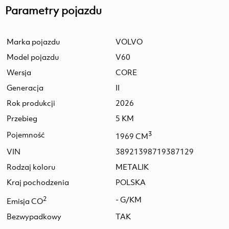
Parametry pojazdu
Marka pojazdu
VOLVO
Model pojazdu
V60
Wersja
CORE
Generacja
II
Rok produkcji
2026
Przebieg
5 KM
Pojemność
3
1969 CM
VIN
38921398719387129
Rodzaj koloru
METALIK
Kraj pochodzenia
POLSKA
2
- G/KM
Emisja CO
Bezwypadkowy
TAK