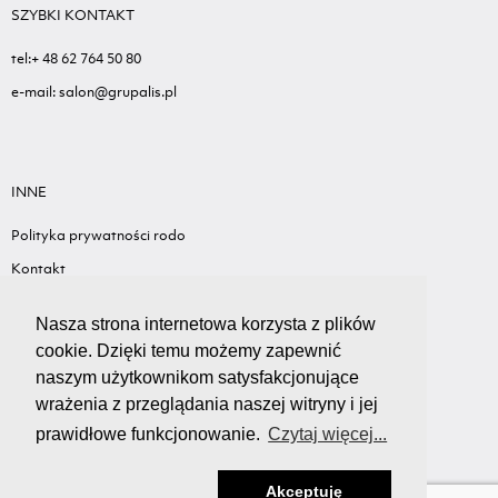
SZYBKI KONTAKT
tel:+ 48 62 764 50 80
e-mail: salon@grupalis.pl
INNE
Polityka prywatności rodo
Kontakt
Sygnalista - Informacje ogólne
Nasza strona internetowa korzysta z plików
Standardy ochrony małoletnich
cookie. Dzięki temu możemy zapewnić
Wyceń swój samochód
naszym użytkownikom satysfakcjonujące
wrażenia z przeglądania naszej witryny i jej
prawidłowe funkcjonowanie.
Czytaj więcej...
Akceptuję