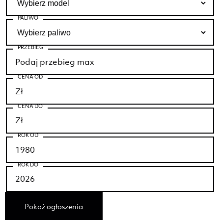
PALIWO
PRZEBIEG
CENA OD
CENA DO
ROK OD
ROK DO
Pokaż ogłoszenia