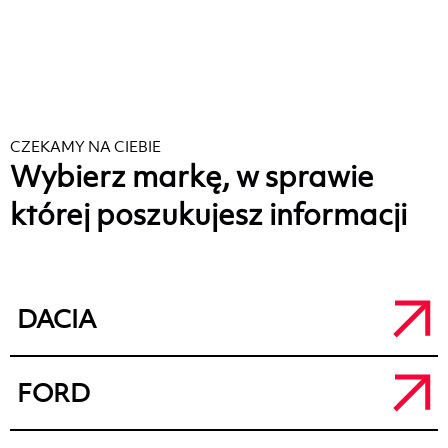
CZEKAMY NA CIEBIE
Wybierz markę, w sprawie
której poszukujesz informacji
DACIA
Salon Dacia Kalisz
FORD
a.
ul. Łódzka 71, 62-800 Kalisz
t.
+48 62 764 50 80