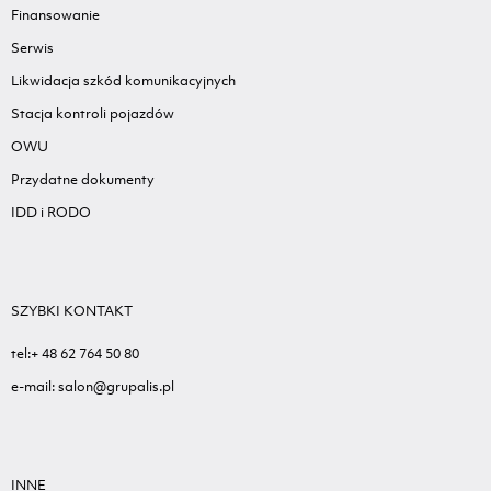
Finansowanie
Serwis
Likwidacja szkód komunikacyjnych
Stacja kontroli pojazdów
OWU
Przydatne dokumenty
IDD i RODO
SZYBKI KONTAKT
tel:+ 48 62 764 50 80
e-mail: salon@grupalis.pl
INNE