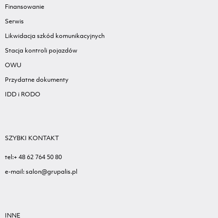
Finansowanie
Serwis
Likwidacja szkód komunikacyjnych
Stacja kontroli pojazdów
OWU
Przydatne dokumenty
IDD i RODO
SZYBKI KONTAKT
tel:+ 48 62 764 50 80
e-mail: salon@grupalis.pl
INNE