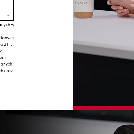
anych w
 danych
ka 211,
w
iem
danych.
ch oraz