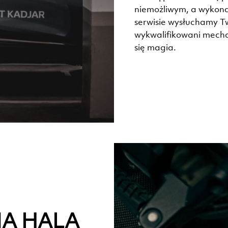
niemożliwym, a wykonal
serwisie wysłuchamy T
wykwalifikowani mechan
się magia.
A HALA