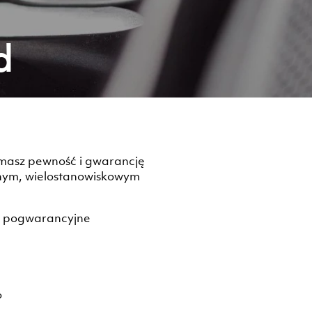
d
 masz pewność i gwarancję
snym, wielostanowiskowym
i pogwarancyjne
o