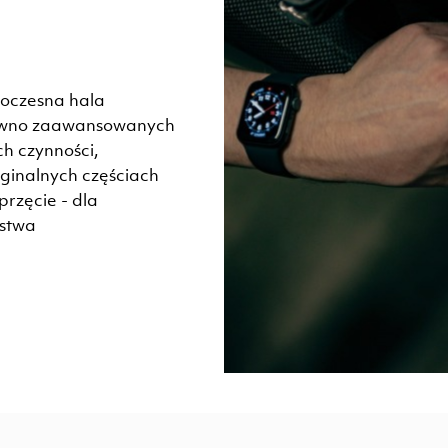
woczesna hala
równo zaawansowanych
h czynności,
yginalnych częściach
rzęcie - dla
stwa.