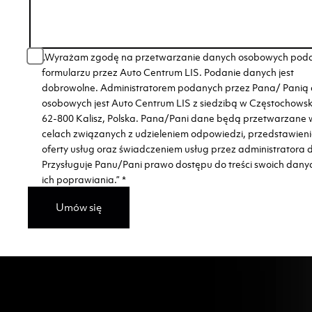
„Wyrażam zgodę na przetwarzanie danych osobowych pod
formularzu przez Auto Centrum LIS. Podanie danych jest
dobrowolne. Administratorem podanych przez Pana/ Panią
osobowych jest Auto Centrum LIS z siedzibą w Częstochows
62-800 Kalisz, Polska. Pana/Pani dane będą przetwarzane 
celach związanych z udzieleniem odpowiedzi, przedstawien
oferty usług oraz świadczeniem usług przez administratora 
Przysługuje Panu/Pani prawo dostępu do treści swoich dany
ich poprawiania.”
*
Umów się