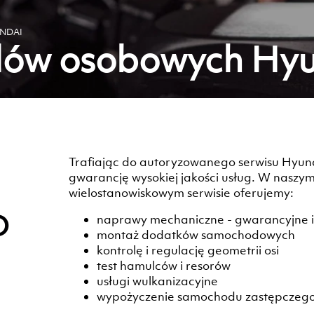
NDAI
dów osobowych Hy
Trafiając do autoryzowanego serwisu Hyun
gwarancję wysokiej jakości usług. W nasz
wielostanowiskowym serwisie oferujemy:
O
naprawy mechaniczne - gwarancyjne 
montaż dodatków samochodowych
kontrolę i regulację geometrii osi
test hamulców i resorów
usługi wulkanizacyjne
wypożyczenie samochodu zastępczeg