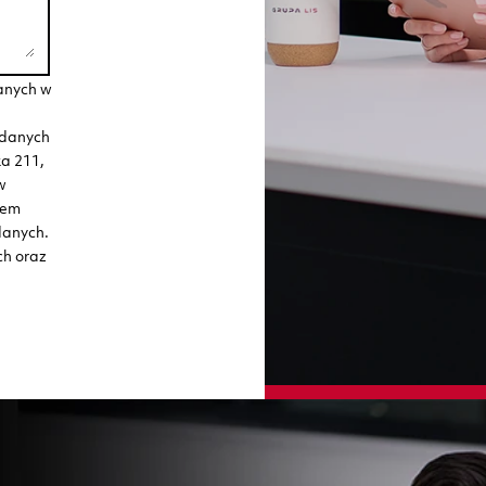
anych w
 danych
ka 211,
w
iem
danych.
ch oraz