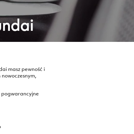
undai
dai masz pewność i
ym nowoczesnym,
i pogwarancyjne
o