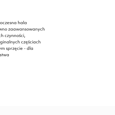
woczesna hala
równo zaawansowanych
h czynności,
yginalnych częściach
m sprzęcie - dla
stwa.