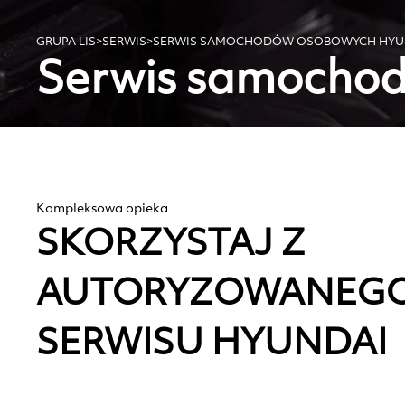
GRUPA LIS
>
SERWIS
>
SERWIS SAMOCHODÓW OSOBOWYCH HYU
Serwis samocho
Kompleksowa opieka
SKORZYSTAJ Z
AUTORYZOWANEG
SERWISU HYUNDAI