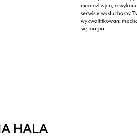
niemożliwym, a wykonal
serwisie wysłuchamy T
wykwalifikowani mechan
się magia.
A HALA