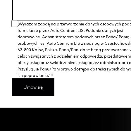
„Wyrażam zgodę na przetwarzanie danych osobowych pod
formularzu przez Auto Centrum LIS. Podanie danych jest
dobrowolne. Administratorem podanych przez Pana/ Panią
osobowych jest Auto Centrum LIS z siedzibą w Częstochows
62-800 Kalisz, Polska. Pana/Pani dane będą przetwarzane 
celach związanych z udzieleniem odpowiedzi, przedstawien
oferty usług oraz świadczeniem usług przez administratora 
Przysługuje Panu/Pani prawo dostępu do treści swoich dany
ich poprawiania.”
*
Umów się