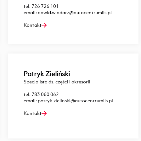
tel.
726 726 101
email:
dawid.wlodarz@autocentrumlis.pl
Kontakt
Patryk Zieliński
Specjalista ds. części i akresorii
tel.
783 060 062
email:
patryk.zielinski@autocentrumlis.pl
Kontakt