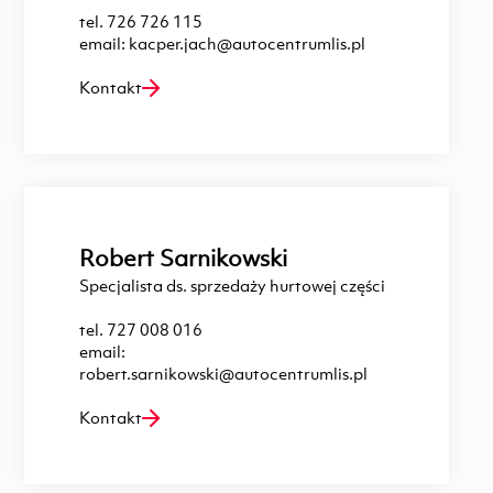
tel.
726 726 115
email:
kacper.jach@autocentrumlis.pl
Kontakt
Robert Sarnikowski
Specjalista ds. sprzedaży hurtowej części
tel.
727 008 016
email:
robert.sarnikowski@autocentrumlis.pl
Kontakt