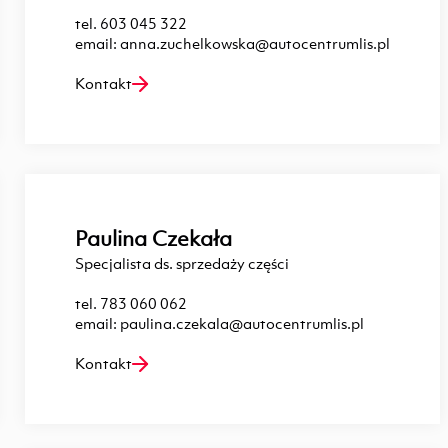
tel.
603 045 322
email:
anna.zuchelkowska@autocentrumlis.pl
Kontakt
Paulina Czekała
Specjalista ds. sprzedaży części
tel.
783 060 062
email:
paulina.czekala@autocentrumlis.pl
Kontakt