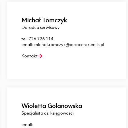
Michał Tomczyk
Doradca serwisowy
tel.
726 726 114
email:
michal.tomczyk@autocentrumlis.pl
Kontakt
Wioletta Golanowska
Specjalista ds. księgowości
email: