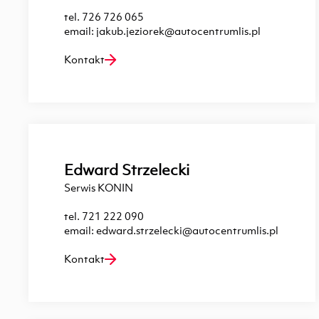
tel.
726 726 065
email:
jakub.jeziorek@autocentrumlis.pl
Kontakt
Edward Strzelecki
Serwis KONIN
tel.
721 222 090
email:
edward.strzelecki@autocentrumlis.pl
Kontakt