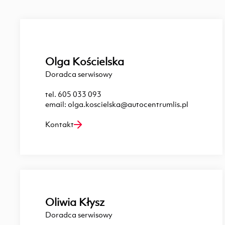
Olga Kościelska
Doradca serwisowy
tel.
605 033 093
email:
olga.koscielska@autocentrumlis.pl
Kontakt
Oliwia Kłysz
Doradca serwisowy