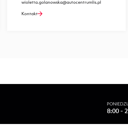
wioletta.golanowska@autocentrumlis.pl
Kontakt
PONIEDZI
8:00 - 