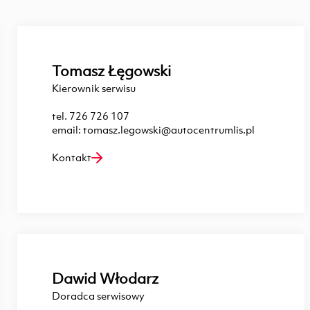
Tomasz Łęgowski
Kierownik serwisu
tel.
726 726 107
email:
tomasz.legowski@autocentrumlis.pl
Kontakt
Dawid Włodarz
Doradca serwisowy