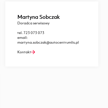
Martyna Sobczak
Doradca serwisowy
tel.
723 073 073
email:
martyna.sobczak@autocentrumlis.pl
Kontakt