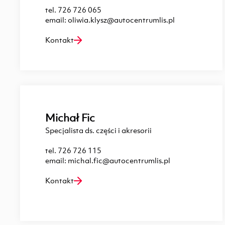
tel.
726 726 065
email:
oliwia.klysz@autocentrumlis.pl
Kontakt
Michał Fic
Specjalista ds. części i akresorii
tel.
726 726 115
email:
michal.fic@autocentrumlis.pl
Kontakt