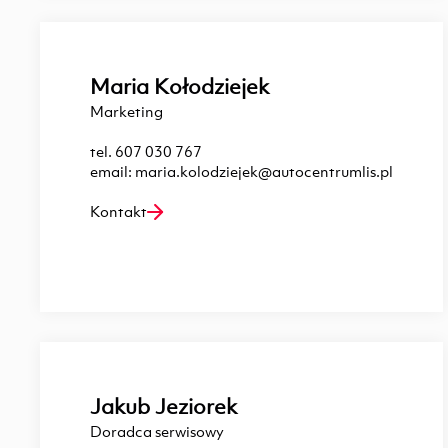
Maria Kołodziejek
Marketing
tel.
607 030 767
email:
maria.kolodziejek@autocentrumlis.pl
Kontakt
Jakub Jeziorek
Doradca serwisowy