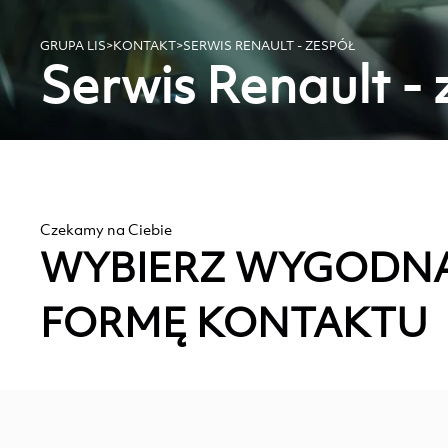
GRUPA LIS
>
KONTAKT
>
SERWIS RENAULT - ZESPÓŁ
Serwis Renault - 
Czekamy na Ciebie
WYBIERZ WYGODN
FORMĘ KONTAKTU