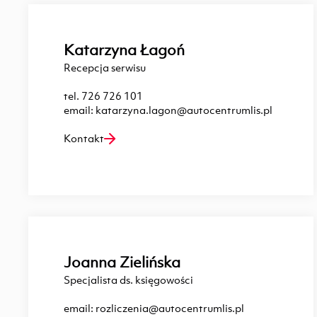
Katarzyna Łagoń
Recepcja serwisu
tel.
726 726 101
email:
katarzyna.lagon@autocentrumlis.pl
Kontakt
Joanna Zielińska
Specjalista ds. księgowości
email:
rozliczenia@autocentrumlis.pl