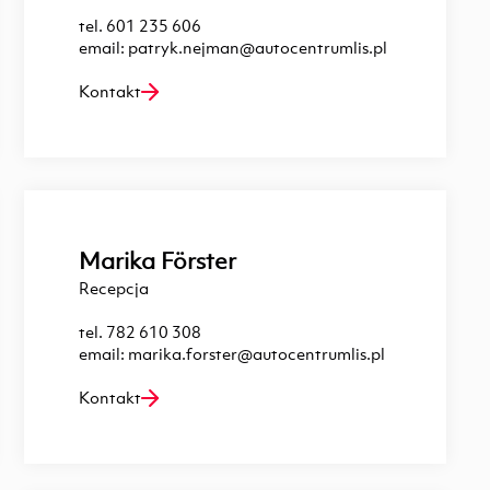
tel.
601 235 606
email:
patryk.nejman@autocentrumlis.pl
Kontakt
Marika Förster
Recepcja
tel.
782 610 308
email:
marika.forster@autocentrumlis.pl
Kontakt