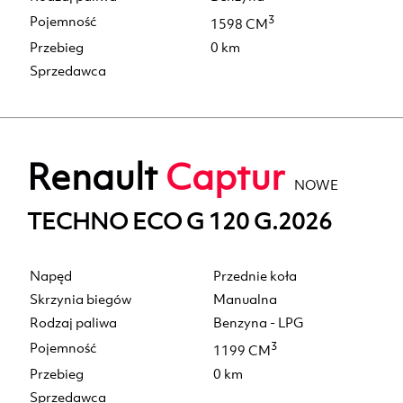
Pojemność
3
1598 CM
Przebieg
0 km
Sprzedawca
Renault
Captur
NOWE
TECHNO ECO G 120 G.2026
Napęd
Przednie koła
Skrzynia biegów
Manualna
Rodzaj paliwa
Benzyna - LPG
Pojemność
3
1199 CM
Przebieg
0 km
Sprzedawca