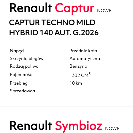
Renault
Captur
NOWE
CAPTUR TECHNO MILD
HYBRID 140 AUT. G.2026
Napęd
Przednie koła
Skrzynia biegów
Automatyczna
Rodzaj paliwa
Benzyna
Pojemność
3
1332 CM
Przebieg
10 km
Sprzedawca
Renault
Symbioz
NOWE