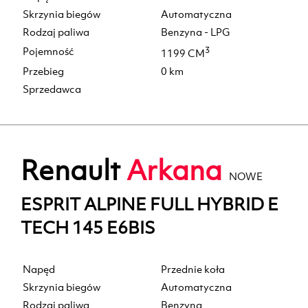
Skrzynia biegów
Automatyczna
Rodzaj paliwa
Benzyna - LPG
Pojemność
3
1199 CM
Przebieg
0 km
Sprzedawca
Renault
Arkana
NOWE
ESPRIT ALPINE FULL HYBRID E
TECH 145 E6BIS
Napęd
Przednie koła
Skrzynia biegów
Automatyczna
Rodzaj paliwa
Benzyna