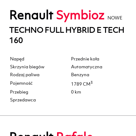
Renault
Symbioz
NOWE
TECHNO FULL HYBRID E TECH
160
Napęd
Przednie koła
Skrzynia biegów
Automatyczna
Rodzaj paliwa
Benzyna
Pojemność
3
1789 CM
Przebieg
0 km
Sprzedawca