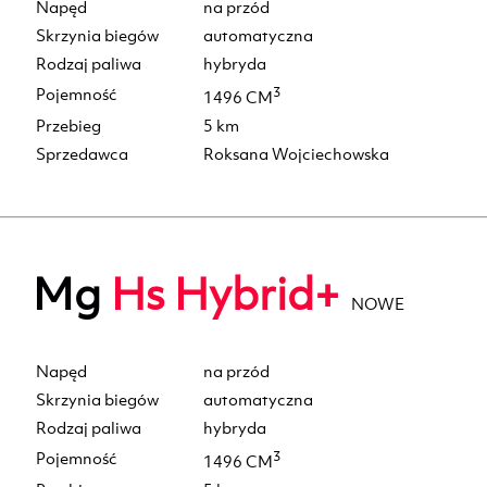
Napęd
na przód
Skrzynia biegów
automatyczna
Rodzaj paliwa
hybryda
Pojemność
3
1496 CM
Przebieg
5 km
Sprzedawca
Roksana Wojciechowska
Mg
Hs Hybrid+
NOWE
Napęd
na przód
Skrzynia biegów
automatyczna
Rodzaj paliwa
hybryda
Pojemność
3
1496 CM