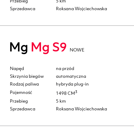
Przebieg
5 km
Sprzedawca
Roksana Wojciechowska
Mg
Mg S9
NOWE
Napęd
na przód
Skrzynia biegów
automatyczna
Rodzaj paliwa
hybryda plug-in
Pojemność
3
1498 CM
Przebieg
5 km
Sprzedawca
Roksana Wojciechowska