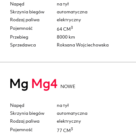
Napęd
na tył
Skrzynia biegów
automatyczna
Rodzaj paliwa
elektryczny
Pojemność
3
64 CM
Przebieg
8000 km
Sprzedawca
Roksana Wojciechowska
Mg
Mg4
NOWE
Napęd
na tył
Skrzynia biegów
automatyczna
Rodzaj paliwa
elektryczny
Pojemność
3
77 CM