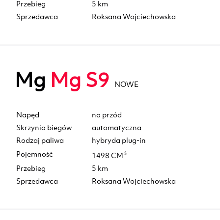
Przebieg
5 km
Sprzedawca
Roksana Wojciechowska
Mg
Mg S9
NOWE
Napęd
na przód
Skrzynia biegów
automatyczna
Rodzaj paliwa
hybryda plug-in
Pojemność
3
1498 CM
Przebieg
5 km
Sprzedawca
Roksana Wojciechowska