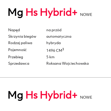
Mg
Hs Hybrid+
NOWE
Napęd
na przód
Skrzynia biegów
automatyczna
Rodzaj paliwa
hybryda
Pojemność
3
1496 CM
Przebieg
5 km
Sprzedawca
Roksana Wojciechowska
Mg
Hs Hybrid+
NOWE