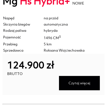
Mg
Hs Hybrid+
NOWE
Napęd
na przód
Skrzynia biegów
automatyczna
Rodzaj paliwa
hybryda
Pojemność
3
1496 CM
Przebieg
5 km
Sprzedawca
Roksana Wojciechowska
124.900 zł
BRUTTO
Czytaj więcej