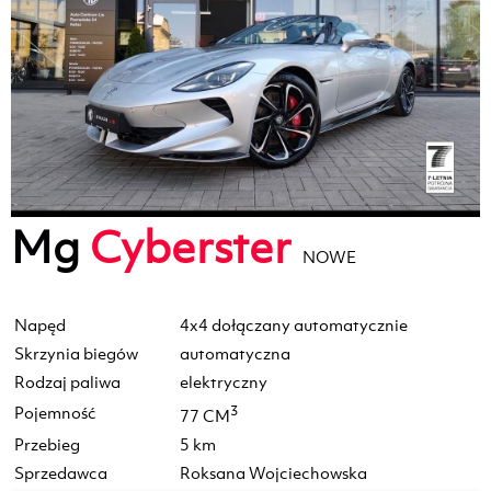
Mg
Cyberster
NOWE
Napęd
4x4 dołączany automatycznie
Skrzynia biegów
automatyczna
Rodzaj paliwa
elektryczny
Pojemność
3
77 CM
Przebieg
5 km
Sprzedawca
Roksana Wojciechowska