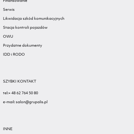
Finansowanie
Serwis
Likwidacja szkód komunikacyjnych
Stacja kontroli pojazdów
OWU
Przydatne dokumenty
IDD i RODO
SZYBKI KONTAKT
tel:+ 48 62 764 50 80
e-mail: salon@grupalis.pl
INNE