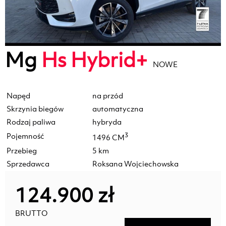
Mg
Hs Hybrid+
NOWE
Napęd
na przód
Skrzynia biegów
automatyczna
Rodzaj paliwa
hybryda
Pojemność
3
1496 CM
Przebieg
5 km
Sprzedawca
Roksana Wojciechowska
124.900 zł
BRUTTO