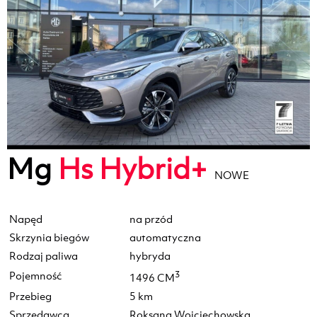
Mg
Hs Hybrid+
NOWE
Napęd
na przód
Skrzynia biegów
automatyczna
Rodzaj paliwa
hybryda
Pojemność
3
1496 CM
Przebieg
5 km
Sprzedawca
Roksana Wojciechowska