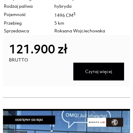
Rodzaj paliwa
hybryda
Pojemność
3
1496 CM
Przebieg
5 km
Sprzedawca
Roksana Wojciechowska
121.900 zł
BRUTTO
Czytaj więcej