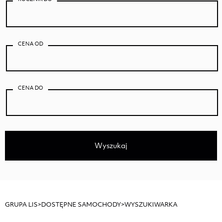
WIADOMOŚĆ
CENA OD
CENA DO
Akceptuje
Politykę Prywatności
*
„Wyrażam zgodę na przetwarzanie danych
osobowych podanych w formularzu przez Auto
Centrum LIS. Podanie danych jest dobrowolne.
Administratorem podanych przez Pana/ Panią
Wyszukaj
danych osobowych jest Auto Centrum LIS z
siedzibą w Częstochowska 211, 62-800 Kalisz,
Polska. Pana/Pani dane będą przetwarzane w
celach związanych z udzieleniem odpowiedzi,
przedstawieniem oferty usług oraz świadczeniem
usług przez administratora danych. Przysługuje
GRUPA LIS
>
DOSTĘPNE SAMOCHODY
>
WYSZUKIWARKA
Panu/Pani prawo dostępu do treści swoich danych
oraz ich poprawiania.”
*