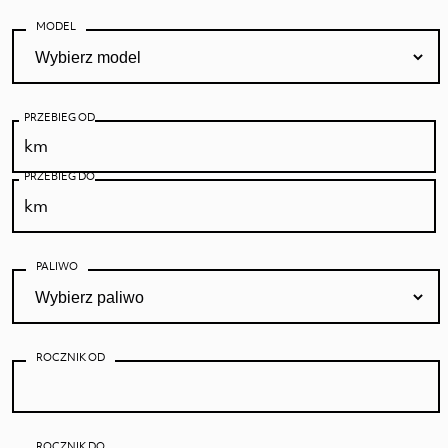
siebie?
MODEL
Zostaw swoje dane kontaktowe, a
dopasujemy samochód, który spełni Twoje
oczekiwania.
PRZEBIEG OD
PRZEBIEG DO
PALIWO
IMIĘ I NAZWISKO
ROCZNIK OD
NR TELEFONU
E-MAIL
ROCZNIK DO