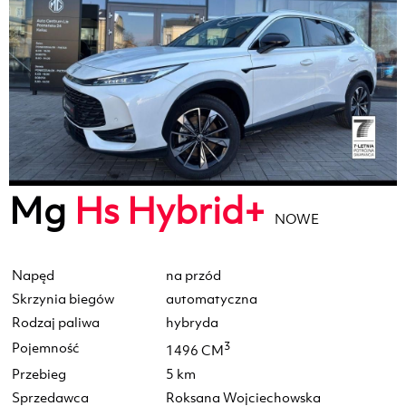
Mg
Hs Hybrid+
NOWE
Napęd
na przód
Skrzynia biegów
automatyczna
Rodzaj paliwa
hybryda
Pojemność
3
1496 CM
Przebieg
5 km
Sprzedawca
Roksana Wojciechowska