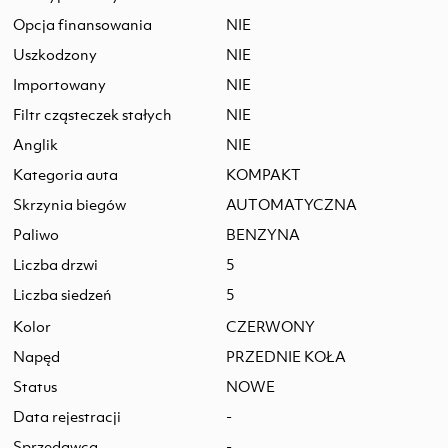
Opcja finansowania
NIE
Uszkodzony
NIE
Importowany
NIE
Filtr cząsteczek stałych
NIE
Anglik
NIE
Kategoria auta
KOMPAKT
Skrzynia biegów
AUTOMATYCZNA
Paliwo
BENZYNA
Liczba drzwi
5
Liczba siedzeń
5
Kolor
CZERWONY
Napęd
PRZEDNIE KOŁA
Status
NOWE
Data rejestracji
-
Sprzedawca
-