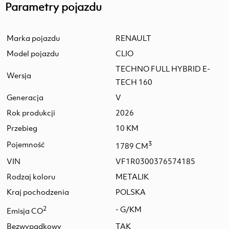
Parametry pojazdu
Marka pojazdu
RENAULT
Model pojazdu
CLIO
TECHNO FULL HYBRID E-
Wersja
TECH 160
Generacja
V
Rok produkcji
2026
Przebieg
10 KM
Pojemność
3
1789 CM
VIN
VF1R0300376574185
Rodzaj koloru
METALIK
Kraj pochodzenia
POLSKA
2
- G/KM
Emisja CO
Bezwypadkowy
TAK