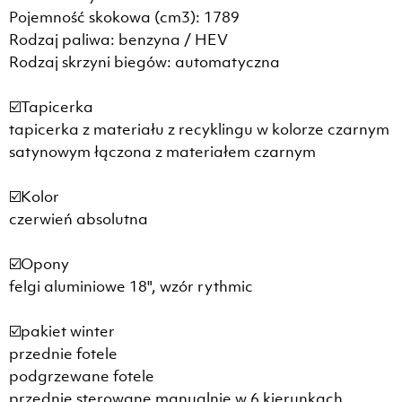
Pojemność skokowa (cm3): 1789
Rodzaj paliwa: benzyna / HEV
Rodzaj skrzyni biegów: automatyczna
☑️Tapicerka
tapicerka z materiału z recyklingu w kolorze czarnym
satynowym łączona z materiałem czarnym
☑️Kolor
czerwień absolutna
☑️Opony
felgi aluminiowe 18", wzór rythmic
☑️pakiet winter
przednie fotele
podgrzewane fotele
przednie sterowane manualnie w 6 kierunkach