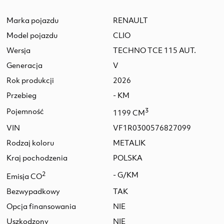
Marka pojazdu
RENAULT
Model pojazdu
CLIO
Wersja
TECHNO TCE 115 AUT.
Generacja
V
Rok produkcji
2026
Przebieg
- KM
Pojemność
3
1199 CM
VIN
VF1R0300576827099
Rodzaj koloru
METALIK
Kraj pochodzenia
POLSKA
2
- G/KM
Emisja CO
Bezwypadkowy
TAK
Opcja finansowania
NIE
Uszkodzony
NIE