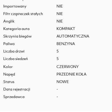
Importowany
NIE
Filtr cząsteczek stałych
NIE
Anglik
NIE
Kategoria auta
KOMPAKT
Skrzynia biegów
AUTOMATYCZNA
Paliwo
BENZYNA
Liczba drzwi
5
Liczba siedzeń
5
Kolor
CZERWONY
Napęd
PRZEDNIE KOŁA
Status
NOWE
Data rejestracji
-
Sprzedawca
-